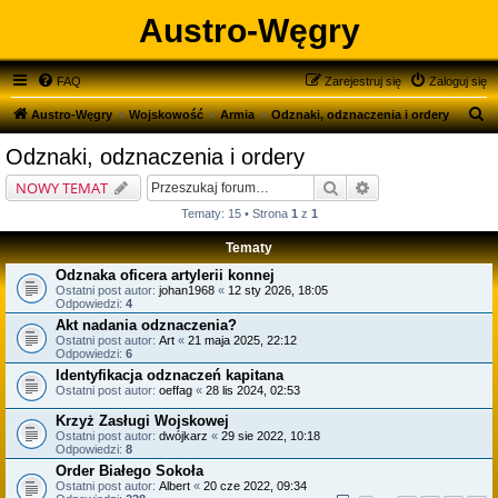
Austro-Węgry
FAQ
Zarejestruj się
Zaloguj się
S
Austro-Węgry
Wojskowość
Armia
Odznaki, odznaczenia i ordery
z
Odznaki, odznaczenia i ordery
u
Szukaj
Wyszukiwanie zaa
NOWY TEMAT
k
Tematy: 15 • Strona
1
z
1
a
Tematy
j
Odznaka oficera artylerii konnej
Ostatni post autor:
johan1968
«
12 sty 2026, 18:05
Odpowiedzi:
4
Akt nadania odznaczenia?
Ostatni post autor:
Art
«
21 maja 2025, 22:12
Odpowiedzi:
6
Identyfikacja odznaczeń kapitana
Ostatni post autor:
oeffag
«
28 lis 2024, 02:53
Krzyż Zasługi Wojskowej
Ostatni post autor:
dwójkarz
«
29 sie 2022, 10:18
Odpowiedzi:
8
Order Białego Sokoła
Ostatni post autor:
Albert
«
20 cze 2022, 09:34