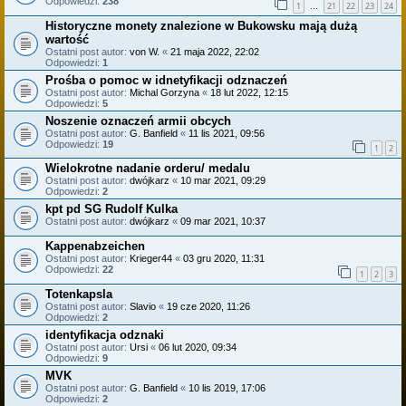
Odpowiedzi:
238
1
21
22
23
24
…
Historyczne monety znalezione w Bukowsku mają dużą
wartość
Ostatni post autor:
von W.
«
21 maja 2022, 22:02
Odpowiedzi:
1
Prośba o pomoc w idnetyfikacji odznaczeń
Ostatni post autor:
Michal Gorzyna
«
18 lut 2022, 12:15
Odpowiedzi:
5
Noszenie oznaczeń armii obcych
Ostatni post autor:
G. Banfield
«
11 lis 2021, 09:56
Odpowiedzi:
19
1
2
Wielokrotne nadanie orderu/ medalu
Ostatni post autor:
dwójkarz
«
10 mar 2021, 09:29
Odpowiedzi:
2
kpt pd SG Rudolf Kulka
Ostatni post autor:
dwójkarz
«
09 mar 2021, 10:37
Kappenabzeichen
Ostatni post autor:
Krieger44
«
03 gru 2020, 11:31
Odpowiedzi:
22
1
2
3
Totenkapsla
Ostatni post autor:
Slavio
«
19 cze 2020, 11:26
Odpowiedzi:
2
identyfikacja odznaki
Ostatni post autor:
Ursi
«
06 lut 2020, 09:34
Odpowiedzi:
9
MVK
Ostatni post autor:
G. Banfield
«
10 lis 2019, 17:06
Odpowiedzi:
2