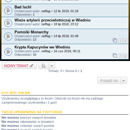
Bad Ischl
Ostatni post autor:
oeffag
«
12 lis 2019, 01:19
Odpowiedzi:
1
Wieże artylerii przeciwlotniczej w Wiedniu
Ostatni post autor:
oeffag
«
18 lip 2018, 23:12
Pomniki Monarchy
Ostatni post autor:
oeffag
«
14 lip 2018, 01:48
Odpowiedzi:
13
1
2
Krypta Kapucynów we Wiedniu
Ostatni post autor:
oeffag
«
16 cze 2018, 00:11
Odpowiedzi:
10
1
2
NOWY TEMAT
Tematy: 9 • Strona
1
z
1
Przejdź do
KTO JEST ONLINE
Użytkownicy przeglądający to forum: Obecnie na forum nie ma żadnego
zarejestrowanego użytkownika i 1 gość
TWOJE UPRAWNIENIA NA TYM FORUM
Nie możesz
tworzyć nowych tematów
Nie możesz
odpowiadać w tematach
Nie możesz
zmieniać swoich postów
Nie możesz
usuwać swoich postów