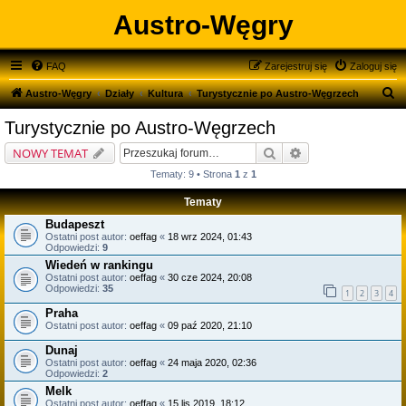
Austro-Węgry
FAQ
Zarejestruj się
Zaloguj się
S
Austro-Węgry
Działy
Kultura
Turystycznie po Austro-Węgrzech
z
Turystycznie po Austro-Węgrzech
u
Szukaj
Wyszukiwanie zaa
NOWY TEMAT
k
Tematy: 9 • Strona
1
z
1
a
Tematy
j
Budapeszt
Ostatni post autor:
oeffag
«
18 wrz 2024, 01:43
Odpowiedzi:
9
Wiedeń w rankingu
Ostatni post autor:
oeffag
«
30 cze 2024, 20:08
Odpowiedzi:
35
1
2
3
4
Praha
Ostatni post autor:
oeffag
«
09 paź 2020, 21:10
Dunaj
Ostatni post autor:
oeffag
«
24 maja 2020, 02:36
Odpowiedzi:
2
Melk
Ostatni post autor:
oeffag
«
15 lis 2019, 18:12