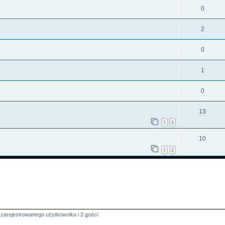
0
2
0
1
0
13
1
2
10
1
2
zarejestrowanego użytkownika i 2 gości