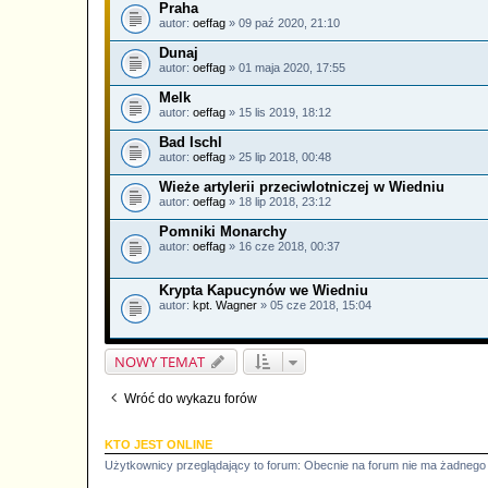
Praha
autor:
oeffag
» 09 paź 2020, 21:10
Dunaj
autor:
oeffag
» 01 maja 2020, 17:55
Melk
autor:
oeffag
» 15 lis 2019, 18:12
Bad Ischl
autor:
oeffag
» 25 lip 2018, 00:48
Wieże artylerii przeciwlotniczej w Wiedniu
autor:
oeffag
» 18 lip 2018, 23:12
Pomniki Monarchy
autor:
oeffag
» 16 cze 2018, 00:37
Krypta Kapucynów we Wiedniu
autor:
kpt. Wagner
» 05 cze 2018, 15:04
NOWY TEMAT
Wróć do wykazu forów
KTO JEST ONLINE
Użytkownicy przeglądający to forum: Obecnie na forum nie ma żadnego 