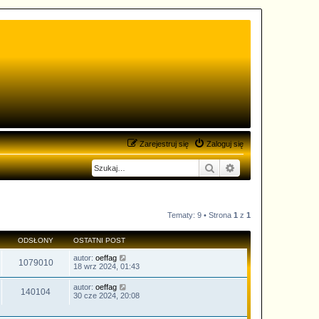
Zarejestruj się
Zaloguj się
Szukaj
Wyszukiwanie zaa
Tematy: 9 • Strona
1
z
1
ODSŁONY
OSTATNI POST
autor:
oeffag
1079010
18 wrz 2024, 01:43
autor:
oeffag
140104
30 cze 2024, 20:08