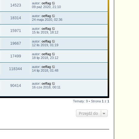
autor:
oeffag
14523
09 paź 2020, 21:10
autor:
oeffag
18314
24 maja 2020, 02:36
autor:
oeffag
15971
15 lis 2019, 18:12
autor:
oeffag
19667
12 lis 2019, 01:19
autor:
oeffag
17499
18 lip 2018, 23:12
autor:
oeffag
118344
14 lip 2018, 01:48
autor:
oeffag
90414
16 cze 2018, 00:11
Tematy: 9 • Strona
1
z
1
Przejdź do