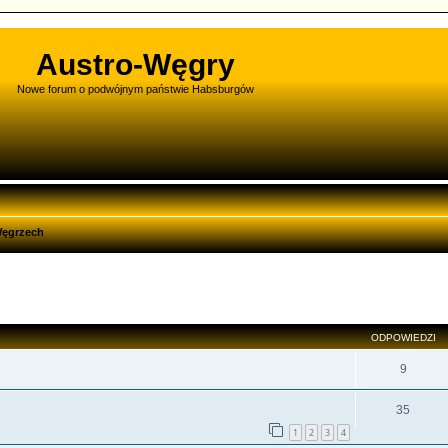
Austro-Węgry
Nowe forum o podwójnym państwie Habsburgów
Węgrzech
zukiwanie zaawansowane
ODPOWIEDZI
9
35
1
2
3
4