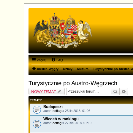
Więcej…
FAQ
Austro-Węgry
Działy
Kultura
Turystycznie po Austro-
Turystycznie po Austro-Węgrzech
Szukaj
Wys
NOWY TEMAT
TEMATY
Budapeszt
autor:
oeffag
» 25 lip 2018, 01:06
Wiedeń w rankingu
autor:
oeffag
» 27 sie 2018, 01:19