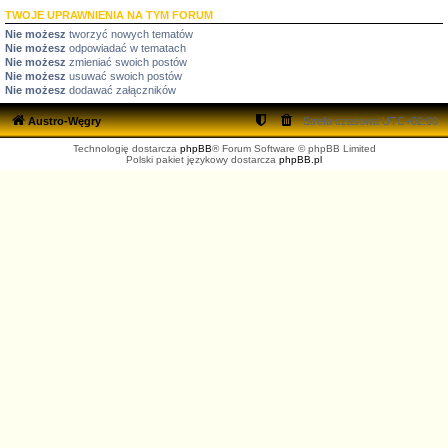
TWOJE UPRAWNIENIA NA TYM FORUM
Nie możesz
tworzyć nowych tematów
Nie możesz
odpowiadać w tematach
Nie możesz
zmieniać swoich postów
Nie możesz
usuwać swoich postów
Nie możesz
dodawać załączników
Austro-Węgry
Strefa czasowa
UTC+02:00
Technologię dostarcza
phpBB
® Forum Software © phpBB Limited
Polski pakiet językowy dostarcza
phpBB.pl