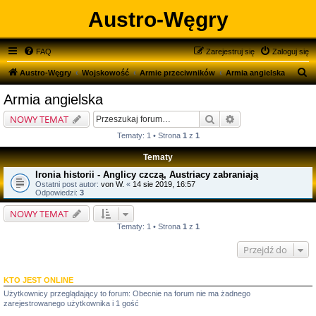
Austro-Węgry
FAQ
Zarejestruj się
Zaloguj się
S
Austro-Węgry
Wojskowość
Armie przeciwników
Armia angielska
z
Armia angielska
u
Szukaj
Wyszukiwanie zaa
NOWY TEMAT
k
Tematy: 1 • Strona
1
z
1
a
Tematy
j
Ironia historii - Anglicy czczą, Austriacy zabraniają
Ostatni post autor:
von W.
«
14 sie 2019, 16:57
Odpowiedzi:
3
NOWY TEMAT
Tematy: 1 • Strona
1
z
1
Przejdź do
KTO JEST ONLINE
Użytkownicy przeglądający to forum: Obecnie na forum nie ma żadnego
zarejestrowanego użytkownika i 1 gość