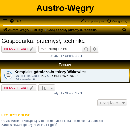
Austro-Węgry
FAQ
Zarejestruj się
Zaloguj się
S
Austro-Węgry
Działy
Gospodarka, przemysł, technika
z
Gospodarka, przemysł, technika
u
Szukaj
Wyszukiwanie zaa
NOWY TEMAT
k
Tematy: 1 • Strona
1
z
1
a
Tematy
j
Kompleks górniczo-hutniczy Witkowice
Ostatni post autor:
KG
«
07 maja 2025, 08:07
Odpowiedzi:
9
NOWY TEMAT
Tematy: 1 • Strona
1
z
1
Przejdź do
KTO JEST ONLINE
Użytkownicy przeglądający to forum: Obecnie na forum nie ma żadnego
zarejestrowanego użytkownika i 1 gość