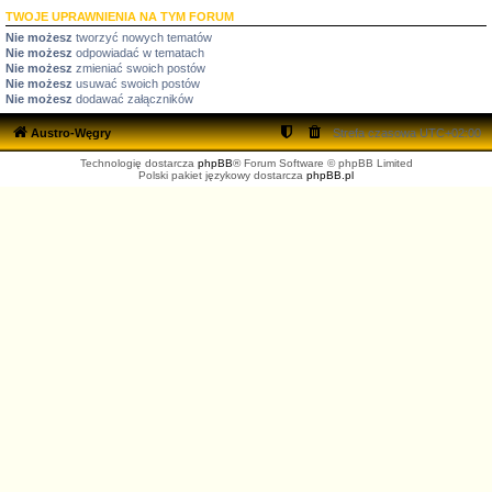
TWOJE UPRAWNIENIA NA TYM FORUM
Nie możesz
tworzyć nowych tematów
Nie możesz
odpowiadać w tematach
Nie możesz
zmieniać swoich postów
Nie możesz
usuwać swoich postów
Nie możesz
dodawać załączników
Austro-Węgry
Strefa czasowa
UTC+02:00
Technologię dostarcza
phpBB
® Forum Software © phpBB Limited
Polski pakiet językowy dostarcza
phpBB.pl