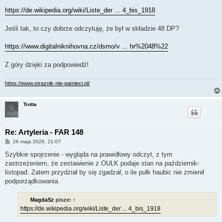
https://de.wikipedia.org/wiki/Liste_der ... 4_bis_1918
Jeśli tak, to czy dobrze odczytuję, że był w składzie 48 DP?
https://www.digitalniknihovna.cz/dsmo/v ... hr%2048%22
Z góry dzięki za podpowiedź!
https://www.straznik-nie-pamieci.pl/
Trotta
Re: Artyleria - FAR 148
P
26 maja 2026, 21:07
o
s
Szybkie spojrzenie - wygląda na prawidłowy odczyt, z tym
t
zastrzeżeniem, że zestawienie z OULK podaje stan na październik-
listopad. Zatem przydział by się zgadzał, o ile pułk haubic nie zmienił
podporządkowania.
MagdaSz
pisze:
↑
https://de.wikipedia.org/wiki/Liste_der ... 4_bis_1918