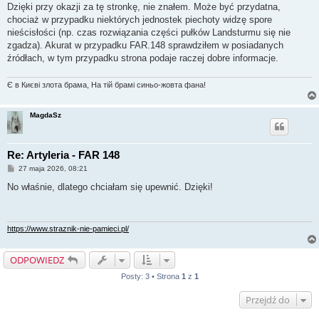
Dzięki przy okazji za tę stronkę, nie znałem. Może być przydatna,
chociaż w przypadku niektórych jednostek piechoty widzę spore
nieścisłości (np. czas rozwiązania części pułków Landsturmu się nie
zgadza). Akurat w przypadku FAR.148 sprawdziłem w posiadanych
źródłach, w tym przypadku strona podaje raczej dobre informacje.
Є в Києві злота брама, На тій брамі синьо-жовта фана!
MagdaSz
Re: Artyleria - FAR 148
P
27 maja 2026, 08:21
o
s
No właśnie, dlatego chciałam się upewnić. Dzięki!
t
https://www.straznik-nie-pamieci.pl/
ODPOWIEDZ
Posty: 3 • Strona
1
z
1
Przejdź do