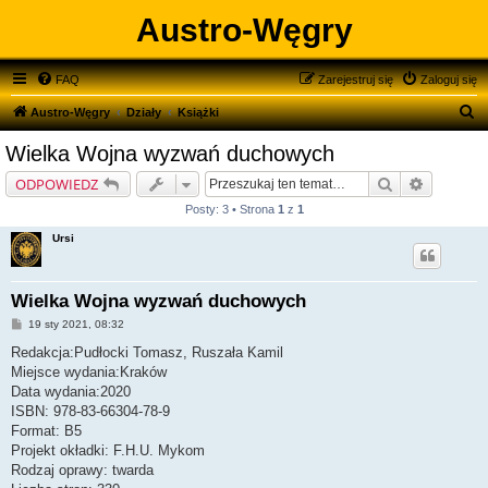
Austro-Węgry
FAQ
Zarejestruj się
Zaloguj się
S
Austro-Węgry
Działy
Książki
z
Wielka Wojna wyzwań duchowych
u
Szukaj
Wyszukiw
ODPOWIEDZ
k
Posty: 3 • Strona
1
z
1
a
Ursi
j
Wielka Wojna wyzwań duchowych
P
19 sty 2021, 08:32
o
s
Redakcja:Pudłocki Tomasz, Ruszała Kamil
t
Miejsce wydania:Kraków
Data wydania:2020
ISBN: 978-83-66304-78-9
Format: B5
Projekt okładki: F.H.U. Mykom
Rodzaj oprawy: twarda