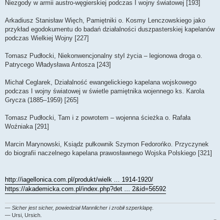
Niezgody w armii austro-węgierskiej podczas I wojny światowej [193]
Arkadiusz Stanisław Więch, Pamiętniki o. Kosmy Lenczowskiego jako
przykład egodokumentu do badań działalności duszpasterskiej kapelanów
podczas Wielkiej Wojny [227]
Tomasz Pudłocki, Niekonwencjonalny styl życia – legionowa droga o.
Patrycego Władysława Antosza [243]
Michał Ceglarek, Działalność ewangelickiego kapelana wojskowego
podczas I wojny światowej w świetle pamiętnika wojennego ks. Karola
Grycza (1885–1959) [265]
Tomasz Pudłocki, Tam i z powrotem – wojenna ścieżka o. Rafała
Woźniaka [291]
Marcin Marynowski, Ksiądz pułkownik Szymon Fedorońko. Przyczynek
do biografii naczelnego kapelana prawosławnego Wojska Polskiego [321]
http://iagellonica.com.pl/produkt/wielk ... 1914-1920/
https://akademicka.com.pl/index.php?det ... 2&id=56592
—
Sicher jest sicher, powiedział Mannlicher i zrobił szperklapę.
— Ursi, Ursich.