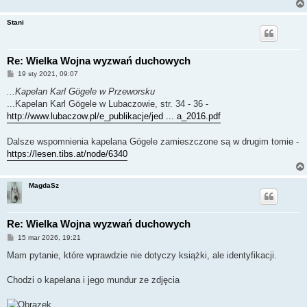
Stani
Re: Wielka Wojna wyzwań duchowych
P
19 sty 2021, 09:07
o
s
...Kapelan Karl Gögele w Przeworsku
t
...Kapelan Karl Gögele w Lubaczowie, str. 34 - 36 -
http://www.lubaczow.pl/e_publikacje/jed ... a_2016.pdf
Dalsze wspomnienia kapelana Gögele zamieszczone są w drugim tomie -
https://lesen.tibs.at/node/6340
MagdaSz
Re: Wielka Wojna wyzwań duchowych
P
15 mar 2026, 19:21
o
s
Mam pytanie, które wprawdzie nie dotyczy książki, ale identyfikacji.
t
Chodzi o kapelana i jego mundur ze zdjęcia