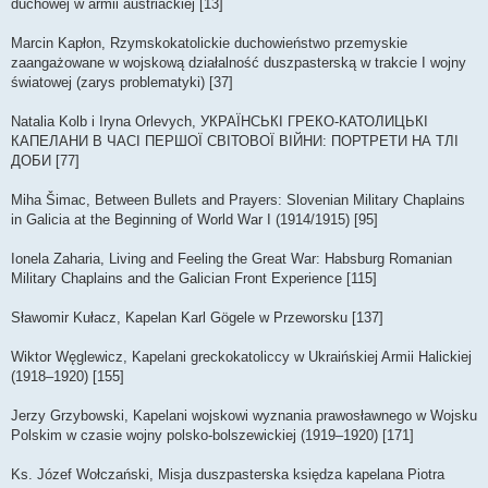
duchowej w armii austriackiej [13]
Marcin Kapłon, Rzymskokatolickie duchowieństwo przemyskie
zaangażowane w wojskową działalność duszpasterską w trakcie I wojny
światowej (zarys problematyki) [37]
Natalia Kolb i Iryna Orlevych, УКРАЇНСЬКІ ГРЕКО-КАТОЛИЦЬКІ
КАПЕЛАНИ В ЧАСІ ПЕРШОЇ СВІТОВОЇ ВІЙНИ: ПОРТРЕТИ НА ТЛІ
ДОБИ [77]
Miha Šimac, Between Bullets and Prayers: Slovenian Military Chaplains
in Galicia at the Beginning of World War I (1914/1915) [95]
Ionela Zaharia, Living and Feeling the Great War: Habsburg Romanian
Military Chaplains and the Galician Front Experience [115]
Sławomir Kułacz, Kapelan Karl Gögele w Przeworsku [137]
Wiktor Węglewicz, Kapelani greckokatoliccy w Ukraińskiej Armii Halickiej
(1918–1920) [155]
Jerzy Grzybowski, Kapelani wojskowi wyznania prawosławnego w Wojsku
Polskim w czasie wojny polsko-bolszewickiej (1919–1920) [171]
Ks. Józef Wołczański, Misja duszpasterska księdza kapelana Piotra