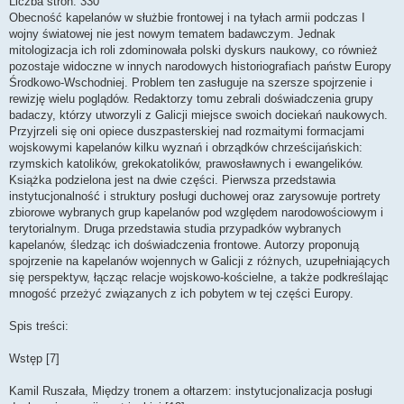
Liczba stron: 330
Obecność kapelanów w służbie frontowej i na tyłach armii podczas I
wojny światowej nie jest nowym tematem badawczym. Jednak
mitologizacja ich roli zdominowała polski dyskurs naukowy, co również
pozostaje widoczne w innych narodowych historiografiach państw Europy
Środkowo-Wschodniej. Problem ten zasługuje na szersze spojrzenie i
rewizję wielu poglądów. Redaktorzy tomu zebrali doświadczenia grupy
badaczy, którzy utworzyli z Galicji miejsce swoich dociekań naukowych.
Przyjrzeli się oni opiece duszpasterskiej nad rozmaitymi formacjami
wojskowymi kapelanów kilku wyznań i obrządków chrześcijańskich:
rzymskich katolików, grekokatolików, prawosławnych i ewangelików.
Książka podzielona jest na dwie części. Pierwsza przedstawia
instytucjonalność i struktury posługi duchowej oraz zarysowuje portrety
zbiorowe wybranych grup kapelanów pod względem narodowościowym i
terytorialnym. Druga przedstawia studia przypadków wybranych
kapelanów, śledząc ich doświadczenia frontowe. Autorzy proponują
spojrzenie na kapelanów wojennych w Galicji z różnych, uzupełniających
się perspektyw, łącząc relacje wojskowo-kościelne, a także podkreślając
mnogość przeżyć związanych z ich pobytem w tej części Europy.
Spis treści:
Wstęp [7]
Kamil Ruszała, Między tronem a ołtarzem: instytucjonalizacja posługi