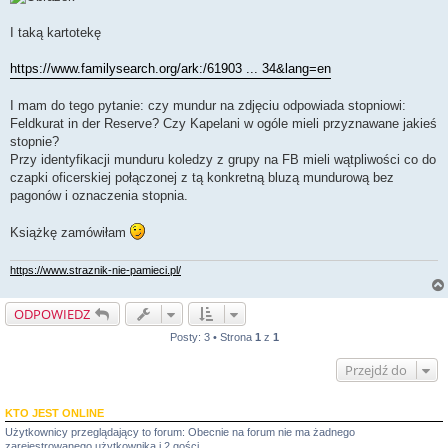
I taką kartotekę
https://www.familysearch.org/ark:/61903 ... 34&lang=en
I mam do tego pytanie: czy mundur na zdjęciu odpowiada stopniowi:
Feldkurat in der Reserve? Czy Kapelani w ogóle mieli przyznawane jakieś
stopnie?
Przy identyfikacji munduru koledzy z grupy na FB mieli wątpliwości co do
czapki oficerskiej połączonej z tą konkretną bluzą mundurową bez
pagonów i oznaczenia stopnia.
Książkę zamówiłam
https://www.straznik-nie-pamieci.pl/
ODPOWIEDZ
Posty: 3 • Strona
1
z
1
Przejdź do
KTO JEST ONLINE
Użytkownicy przeglądający to forum: Obecnie na forum nie ma żadnego
zarejestrowanego użytkownika i 2 gości