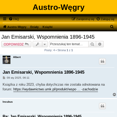
Austro-Węgry
FAQ
Zarejestruj się
Zaloguj się
S
Austro-Węgry
Działy
Książki
z
Jan Emisarski, Wspomnienia 1896-1945
u
Szukaj
Wyszukiw
ODPOWIEDZ
k
Posty: 4 • Strona
1
z
1
a
Albert
j
Jan Emisarski, Wspomnienia 1896-1945
P
09 sty 2025, 06:11
o
s
Książka z roku 2023, chyba dotychczas nie została odnotowana na
t
forum:
https://wydawnictwo.umk.pl/produkt/wspo ... -zachodzie
Incubus
Re: Jan Emisarski, Wspomnienia 1896-1945