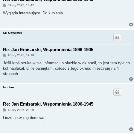
P
09 sty 2025, 13:42
o
s
Wygląda interesująco. Do kupienia.
t
CK Obywatel
Re: Jan Emisarski, Wspomnienia 1896-1945
P
10 sty 2025, 19:18
o
s
Jeśli ktoś szuka w niej informacji o służbie w ck armii, to jest tam tyle co
t
kot napłakał. O ile pamiętam, całość z tego okresu mieści się na 4
stronach.
Incubus
Re: Jan Emisarski, Wspomnienia 1896-1945
P
10 sty 2025, 20:20
o
s
Liczę na wojnę domową.
t