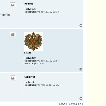
g
Incubus
ó
r
Posty:
626
Rejestracja:
05 cze 2018, 13:05
ę
atientia
N
a
g
ó
r
ę
Slavio
Posty:
250
Rejestracja:
03 cze 2018, 17:57
Lokalizacja:
Lublin
N
a
g
Kudlaty95
ó
r
Posty:
14
Rejestracja:
07 mar 2021, 22:20
ę
N
a
Posty: 4 • Strona
1
z
1
g