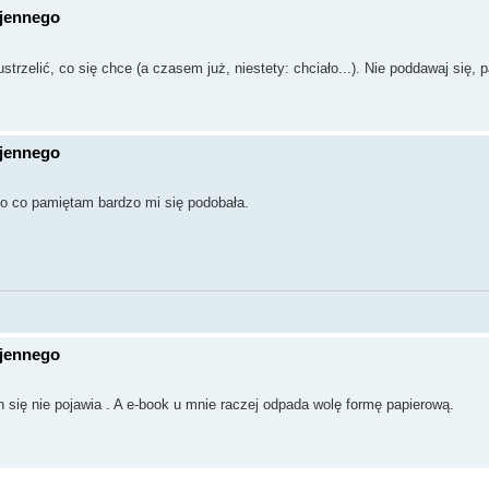
ojennego
trzelić, co się chce (a czasem już, niestety: chciało...). Nie poddawaj się, p
ojennego
go co pamiętam bardzo mi się podobała.
ojennego
h się nie pojawia . A e-book u mnie raczej odpada wolę formę papierową.