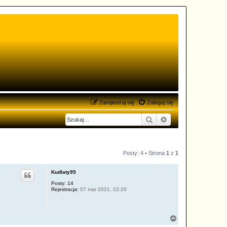
Zarejestruj się
Zaloguj się
Szukaj
Wyszukiwanie zaa
Posty: 4 • Strona
1
z
1
Kudlaty95
Posty:
14
Rejestracja:
07 mar 2021, 22:20
z
N
a