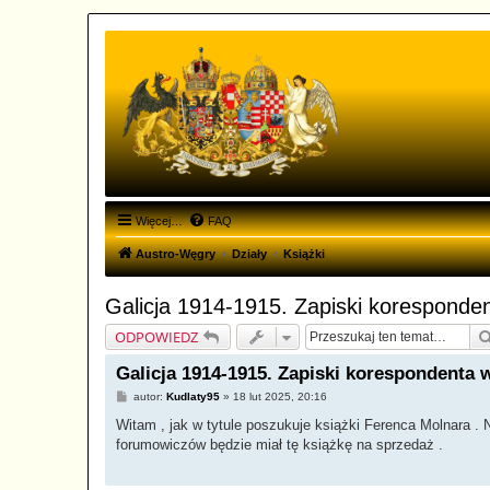
Więcej…
FAQ
Austro-Węgry
Działy
Książki
Galicja 1914-1915. Zapiski koresponde
ODPOWIEDZ
Galicja 1914-1915. Zapiski korespondenta
P
autor:
Kudlaty95
»
18 lut 2025, 20:16
o
s
Witam , jak w tytule poszukuje książki Ferenca Molnara .
t
forumowiczów będzie miał tę książkę na sprzedaż .