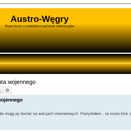
Austro-Węgry
Nowe forum o podwójnym państwie Habsburgów
nta wojennego
Szukaj
Wyszukiwanie zaawansowane
 wojennego
 Nie mogę jej dostać na aukcjach internetowych. Pomyślałem , że może ktoś 