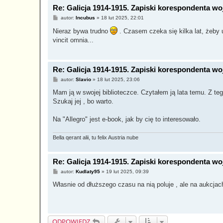
Re: Galicja 1914-1915. Zapiski korespondenta w
P
autor:
Incubus
»
18 lut 2025, 22:01
o
s
Nieraz bywa trudno
. Czasem czeka się kilka lat, żeby us
t
vincit omnia...
Re: Galicja 1914-1915. Zapiski korespondenta w
P
autor:
Slavio
»
18 lut 2025, 23:06
o
s
Mam ją w swojej biblioteczce. Czytałem ją lata temu. Z te
t
Szukaj jej , bo warto.
Na "Allegro" jest e-book, jak by cię to interesowało.
Bella qerant alii, tu felix Austria nube
Re: Galicja 1914-1915. Zapiski korespondenta w
P
autor:
Kudlaty95
»
19 lut 2025, 09:39
o
s
Własnie od dłuższego czasu na nią poluje , ale na aukcjac
t
ODPOWIEDZ