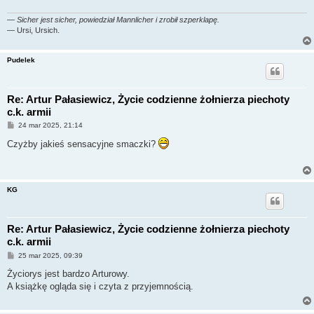
—
Sicher jest sicher, powiedział Mannlicher i zrobił szperklapę.
— Ursi, Ursich.
Pudelek
Re: Artur Pałasiewicz, Życie codzienne żołnierza piechoty
c.k. armii
P
24 mar 2025, 21:14
o
s
Czyżby jakieś sensacyjne smaczki?
t
KG
Re: Artur Pałasiewicz, Życie codzienne żołnierza piechoty
c.k. armii
P
25 mar 2025, 09:39
o
s
Życiorys jest bardzo Arturowy.
t
A książkę ogląda się i czyta z przyjemnością.