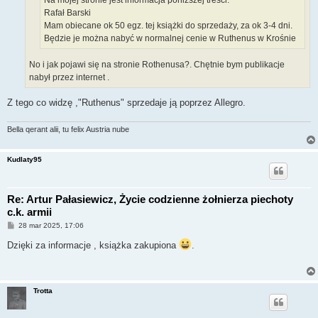
Na mojej stronie jest informacja poniższej treści:
Rafał Barski
Mam obiecane ok 50 egz. tej książki do sprzedaży, za ok 3-4 dni.
Będzie je można nabyć w normalnej cenie w Ruthenus w Krośnie
No i jak pojawi się na stronie Rothenusa?. Chętnie bym publikacje
nabył przez internet .
Z tego co widzę ,"Ruthenus" sprzedaje ją poprzez Allegro.
Bella qerant alii, tu felix Austria nube
Kudlaty95
Re: Artur Pałasiewicz, Życie codzienne żołnierza piechoty
c.k. armii
P
28 mar 2025, 17:06
o
s
Dzięki za informacje , książka zakupiona
.
t
Trotta