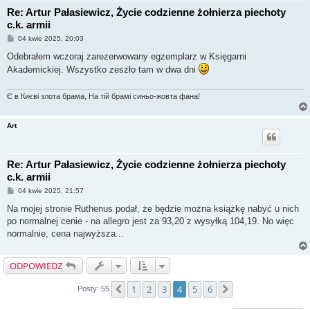
Re: Artur Pałasiewicz, Życie codzienne żołnierza piechoty
c.k. armii
P
04 kwie 2025, 20:03
o
s
Odebrałem wczoraj zarezerwowany egzemplarz w Księgarni
t
Akademickiej. Wszystko zeszło tam w dwa dni
Є в Києві злота брама, На тій брамі синьо-жовта фана!
Art
Re: Artur Pałasiewicz, Życie codzienne żołnierza piechoty
c.k. armii
P
04 kwie 2025, 21:57
o
s
Na mojej stronie Ruthenus podał, że będzie można książkę nabyć u nich
t
po normalnej cenie - na allegro jest za 93,20 z wysyłką 104,19. No więc
normalnie, cena najwyższa...
ODPOWIEDZ
1
2
3
4
5
6
Poprzednia
Następna
Posty: 55