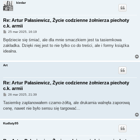
kiedar
Re: Artur Pałasiewicz, Życie codzienne żołnierza piechoty
c.k. armii
P
25 mar 2025, 16:19
o
s
Będziecie się śmiać, ale dla mnie smaczkiem jest ta tasiemkowa
t
zakładka. Dzięki niej jest to nie tylko co do treści, ale i formy książka
idealna.
Art
Re: Artur Pałasiewicz, Życie codzienne żołnierza piechoty
c.k. armii
P
26 mar 2025, 21:39
o
s
Tasiemkę zaplanowałem czarno-żółtą, ale drukarnia walnęła zaporową
t
cenę, nawet nie było sensu się targować...
Kudlaty95