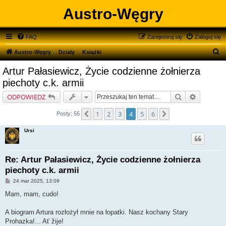
Austro-Węgry
FAQ
Zarejestruj się
Zaloguj się
S
Austro-Węgry
Działy
Książki
z
Artur Pałasiewicz, Życie codzienne żołnierza
u
piechoty c.k. armii
k
Szukaj
Wyszukiw
ODPOWIEDZ
a
j
1
2
3
4
5
6
Poprzednia
Następna
Posty: 55
Ursi
Re: Artur Pałasiewicz, Życie codzienne żołnierza
piechoty c.k. armii
P
24 mar 2025, 13:09
o
s
Mam, mam, cudo!
t
A biogram Artura rozłożył mnie na łopatki. Nasz kochany Stary
Prohazka!... Ať žije!