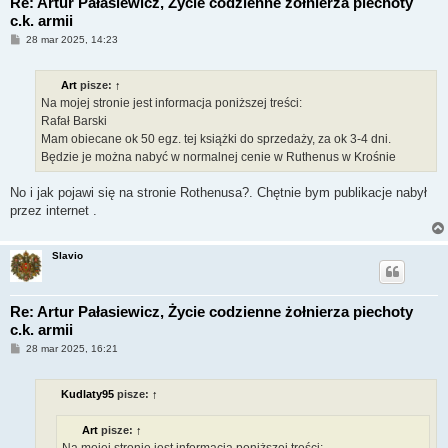
Re: Artur Pałasiewicz, Życie codzienne żołnierza piechoty
c.k. armii
P
28 mar 2025, 14:23
o
s
t
Art
pisze:
↑
Na mojej stronie jest informacja poniższej treści:
Rafał Barski
Mam obiecane ok 50 egz. tej książki do sprzedaży, za ok 3-4 dni.
Będzie je można nabyć w normalnej cenie w Ruthenus w Krośnie
No i jak pojawi się na stronie Rothenusa?. Chętnie bym publikacje nabył
przez internet .
Slavio
Re: Artur Pałasiewicz, Życie codzienne żołnierza piechoty
c.k. armii
P
28 mar 2025, 16:21
o
s
t
Kudlaty95
pisze:
↑
Art
pisze:
↑