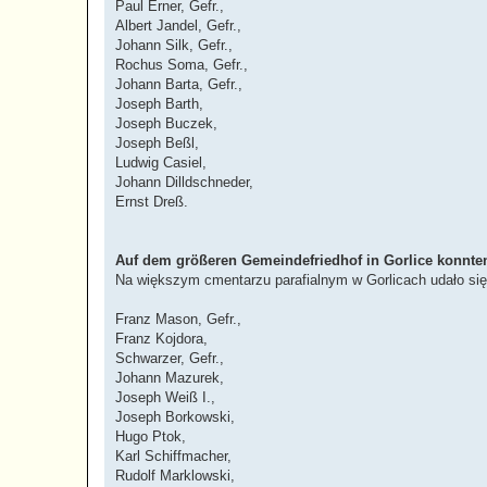
Paul Erner, Gefr.,
Albert Jandel, Gefr.,
Johann Silk, Gefr.,
Rochus Soma, Gefr.,
Johann Barta, Gefr.,
Joseph Barth,
Joseph Buczek,
Joseph Beßl,
Ludwig Casiel,
Johann Dilldschneder,
Ernst Dreß.
Auf dem größeren Gemeindefriedhof in Gorlice konnten
Na większym cmentarzu parafialnym w Gorlicach udało się 
Franz Mason, Gefr.,
Franz Kojdora,
Schwarzer, Gefr.,
Johann Mazurek,
Joseph Weiß I.,
Joseph Borkowski,
Hugo Ptok,
Karl Schiffmacher,
Rudolf Marklowski,