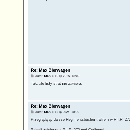
Re: Max Bierwagen
P
autor:
Stani
»
10 lip 2025, 18:02
o
s
Tak, ale listy strat nie zawiera.
t
Re: Max Bierwagen
P
autor:
Stani
»
11 lip 2025, 10:00
o
s
Przeglądając dalsze Regimentsbücher trafiłem w R.I.R. 27
t
Polegli żołnierze z R.I.R. 272 pod Gorlicami