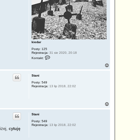
kiedar
Posty:
125
Rejestracja:
31 sie 2020, 20:18
S
Kontakt:
k
o
N
n
a
t
g
a
Stani
ó
k
r
Posty:
549
t
Rejestracja:
13 lip 2018, 22:02
u
ę
j
s
i
ę
N
z
a
k
g
i
Stani
e
ó
d
r
Posty:
549
a
Rejestracja:
13 lip 2018, 22:02
ę
r
iżej,
cytuję