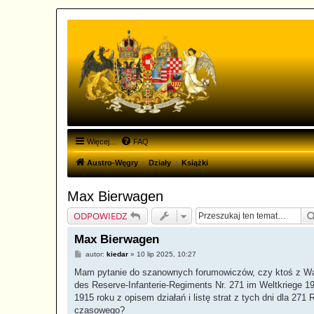
Więcej…
FAQ
Austro-Węgry
Działy
Książki
Max Bierwagen
ODPOWIEDZ
Max Bierwagen
P
autor:
kiedar
»
10 lip 2025, 10:27
o
s
Mam pytanie do szanownych forumowiczów, czy ktoś z Wa
t
des Reserve-Infanterie-Regiments Nr. 271 im Weltkriege 1
1915 roku z opisem działań i listę strat z tych dni dla 27
czasowego?