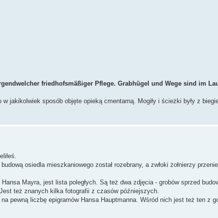
irgendwelcher friedhofsmäßiger Pflege. Grabhügel und Wege sind im Lau
 w jakikolwiek sposób objęte opieką cmentarną. Mogiły i ścieżki były z biegie
liłeś.
 budową osiedla mieszkaniowego został rozebrany, a zwłoki żołnierzy przeni
Hansa Mayra, jest lista poległych. Są też dwa zdjęcia - grobów sprzed budo
est też znanych kilka fotografii z czasów późniejszych.
 na pewną liczbę epigramów Hansa Hauptmanna. Wśród nich jest też ten z go