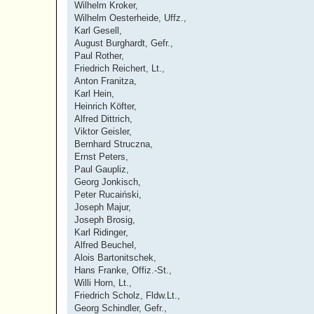
Wilhelm Kroker,
Wilhelm Oesterheide, Uffz.,
Karl Gesell,
August Burghardt, Gefr.,
Paul Rother,
Friedrich Reichert, Lt.,
Anton Franitza,
Karl Hein,
Heinrich Köfter,
Alfred Dittrich,
Viktor Geisler,
Bernhard Struczna,
Ernst Peters,
Paul Gaupliz,
Georg Jonkisch,
Peter Rucaiński,
Joseph Majur,
Joseph Brosig,
Karl Ridinger,
Alfred Beuchel,
Alois Bartonitschek,
Hans Franke, Offiz.-St.,
Willi Horn, Lt.,
Friedrich Scholz, Fldw.Lt.,
Georg Schindler, Gefr.,