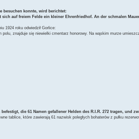
 besuchen konnte, wird berichtet:
 sich auf freiem Felde ein kleiner Ehrenfriedhof. An der schmalen Mauer
iu 1924 roku odwiedził Gorlice:
m polu, znajduje się niewielki cmentarz honorowy. Na wąskim murze umieszc
befestigt, die 61 Namen gefallener Helden des R.I.R. 272 tragen, und zw
ne tablice, które zawierają 61 nazwisk poległych bohaterów z pułku rezerw