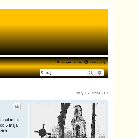
Zarejestruj się
Zaloguj się
Szukaj
Wyszukiwanie zaa
Posty: 6 • Strona
1
z
1
Geschichte
 do 5 maja
ziału