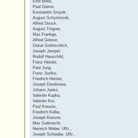
Emil Breiß,
Paul Gieron,
Konstantin Smyek,
August Schymiszek,
Alfred Struck,
August Trögner,
Max Frankge,
Alfred Grieser,
Oskar Gottitschlich,
Joseph Jampel,
Rudolf Hauschild,
Franz Heisler,
Paul Jung,
Franz Josfko,
Friedrich Heisler,
Joseph Dombrowa,
Johann Janko,
Valentin Kupka,
Valentin Kor,
Paul Kreusie,
Friedrich Kolbe,
Joseph Krenzer,
Max Gutknecht,
Heinrich Weber, Uffz.,
Joseph Schwabe, Uffz.,