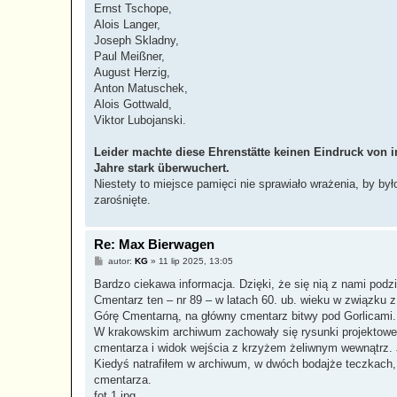
Ernst Tschope,
Alois Langer,
Joseph Skladny,
Paul Meißner,
August Herzig,
Anton Matuschek,
Alois Gottwald,
Viktor Lubojanski.
Leider machte diese Ehrenstätte keinen Eindruck von 
Jahre stark überwuchert.
Niestety to miejsce pamięci nie sprawiało wrażenia, by było
zarośnięte.
Re: Max Bierwagen
P
autor:
KG
»
11 lip 2025, 13:05
o
s
Bardzo ciekawa informacja. Dzięki, że się nią z nami podzie
t
Cmentarz ten – nr 89 – w latach 60. ub. wieku w związku z
Górę Cmentarną, na główny cmentarz bitwy pod Gorlicami.
W krakowskim archiwum zachowały się rysunki projektowe 
cmentarza i widok wejścia z krzyżem żeliwnym wewnątrz. J
Kiedyś natrafiłem w archiwum, w dwóch bodajże teczkach,
cmentarza.
fot.1.jpg