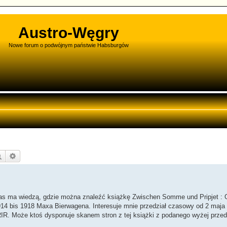
Austro-Węgry
Nowe forum o podwójnym państwie Habsburgów
Szukaj
Wyszukiwanie zaawansowane
s ma wiedzą, gdzie można znaleźć książkę Zwischen Somme und Pripjet : 
914 bis 1918 Maxa Bierwagena. Interesuje mnie przedział czasowy od 2 maja
1 RIR. Może ktoś dysponuje skanem stron z tej książki z podanego wyżej przed