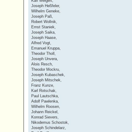
Karl Weigert,
Joseph Heßfeler,
Wilhelm Geneke,
Joseph Paß,
Robert Wollnik,
Ernst Staniek,
Joseph Saika,
Joseph Haase,
Alfred Vogt,
Emanuel Kruppa,
Theodor Tholl,
Joseph Unvera,
Alois Resch,
Theodor Mockru,
Joseph Kubaschek,
Joseph Mitschek,
Franz Kunze,
Karl Rotschak,
Paul Lautschka,
Adolf Pawlenka,
Wilhelm Roosen,
Johann Reickel,
Konrad Sievers,
Nikodemus Schostok,
Joseph Schindelarz,