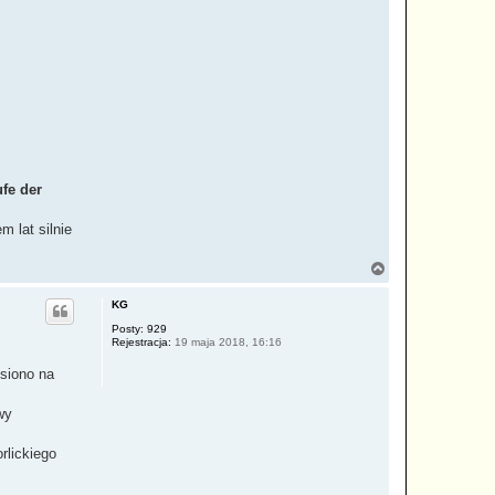
fe der
m lat silnie
N
a
g
KG
ó
r
Posty:
929
Rejestracja:
19 maja 2018, 16:16
ę
esiono na
wy
rlickiego