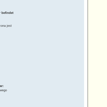
 befindet
zona jest
ar:
owego