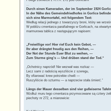
...
Durch einen Kameraden, der im September 1924 Gorlice
In der Nähe des Gemeindefriedhofes in Gorlice befindet
sich eine Marmortafel, mit folgendem Text:
Według relacji jednego z towarzyszy broni, który we wrześn
W pobliżu cmentarza parafialnego w Gorlicach, na otwarty
marmurowa tablica z następującym napisem:
„Freiwillige vor! Hier rief Euch kein Gebot, —
Ihr aber drängtet freudig aus den Reihen, —
Der Not der Stunde Euer Blut zu weihen, —
Zum Sturme ging’s — Und drüben stand der Tod.“
„Ochotnicy naprzód! Nie wezwał was rozkaz —
Lecz sami z radością wyszliście z szeregu,
By ofiarować krew potrzebie chwili —
Ruszyliście do szturmu — a naprzeciw stała śmierć.”
Längs der Mauer desselben sind vier gußeiserne Tafeln 
Wzdłuż muru tego cmentarza przymocowane są cztery żeliw
piechoty nr 272, a mianowicie: