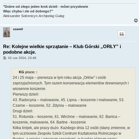
"Dobre od złego jeden krok dzieli - mówi przysłowie
Więc chyba i złe od dobrego?"
Aleksander Sołżenicyn
Archipelag Gułag
szamil
Re: Kolejne wielkie sprzątanie – Klub Górski „ORŁY” i
podobne akcje.
P
02 cze 2024, 23:48
o
s
t
KG
pisze:
↑
24 i 25 maja – pierwsza w tym roku akcja „Orłów” i osób
zaprzyjaźnionych. Tym razem konserwacja elementów drewnianych i
wiosenne koszenie.
Pierwszy dzień:
43. Radocyna – malowanie, 45. Lipna – koszenie i malowanie, 53.
Czarne – koszenie, 52. Zdynia – malowanie
Drugi dzień:
51. Rotunda – koszenie, 61. Wirchne – malowanie, 62. Banica –
koszenie, malowanie, 64. Bartne - koszenie
Kilka linijek, ale pracy dużo. Każdego dnia 12 osób (stany zmienne, w
tym uczniowie Zespołu Szkół Centrum Kształcenia Rolniczego w
Bystrej, z opieką i własnym sprzętem), w bardzo różnym wieku.