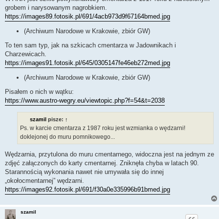
grobem i narysowanym nagrobkiem.
https://images89.fotosik.pl/691/4acb973d9f67164bmed.jpg
(Archiwum Narodowe w Krakowie, zbiór GW)
To ten sam typ, jak na szkicach cmentarza w Jadownikach i
Charzewicach.
https://images91.fotosik.pl/645/0305147fe46eb272med.jpg
(Archiwum Narodowe w Krakowie, zbiór GW)
Pisałem o nich w wątku:
https://www.austro-wegry.eu/viewtopic.php?f=54&t=2038
szamil
pisze:
↑
Ps. w karcie cmentarza z 1987 roku jest wzmianka o wędzarni!
doklejonej do muru pomnikowego...
Wędzarnia, przytulona do muru cmentarnego, widoczna jest na jednym ze
zdjęć załączonych do karty cmentarnej. Zniknęła chyba w latach 90.
Starannością wykonania nawet nie umywała się do innej
„okołocmentarnej” wędzarni.
https://images92.fotosik.pl/691/f30a0e335996b91bmed.jpg
szamil