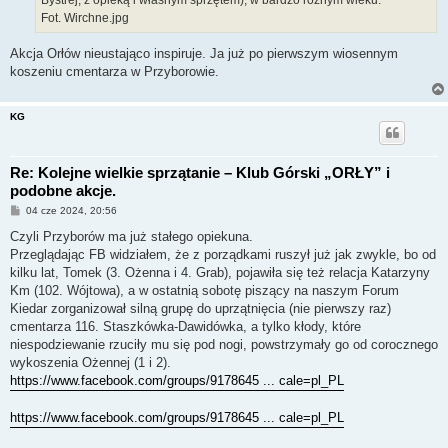
Fot. Wirchne.jpg
Akcja Orłów nieustająco inspiruje. Ja już po pierwszym wiosennym
koszeniu cmentarza w Przyborowie.
KG
Re: Kolejne wielkie sprzątanie – Klub Górski „ORŁY” i
podobne akcje.
P
04 cze 2024, 20:56
o
s
Czyli Przyborów ma już stałego opiekuna.
t
Przeglądając FB widziałem, że z porządkami ruszył już jak zwykle, bo od
kilku lat, Tomek (3. Ożenna i 4. Grab), pojawiła się też relacja Katarzyny
Km (102. Wójtowa), a w ostatnią sobotę piszący na naszym Forum
Kiedar zorganizował silną grupę do uprzątnięcia (nie pierwszy raz)
cmentarza 116. Staszkówka-Dawidówka, a tylko kłody, które
niespodziewanie rzuciły mu się pod nogi, powstrzymały go od corocznego
wykoszenia Ożennej (1 i 2).
https://www.facebook.com/groups/9178645 ... cale=pl_PL
https://www.facebook.com/groups/9178645 ... cale=pl_PL