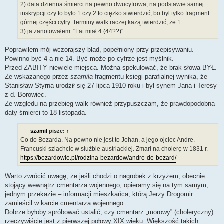
2) data dzienna śmierci na pewno dwucyfrowa, na podstawie samej
inskrypcji czy to było 1 czy 2 to ciężko stwierdzić, bo byl tylko fragment
górnej części cyfry. Terminy walk raczej każą twierdzić, że 1
3) ja zanotowałem: "Lat miał 4 (44??)"
Poprawiłem mój wczorajszy błąd, popełniony przy przepisywaniu.
Powinno być 4 a nie 14. Być może po cyfrze jest myślnik.
Przed ZABITY niewiele miejsca. Można spekulować, że brak słowa BYŁ.
Ze wskazanego przez
szamila
fragmentu księgi parafialnej wynika, że
Stanisław Styrna urodził się 27 lipca 1910 roku i był synem Jana i Teresy
z d. Borowiec.
Ze względu na przebieg walk również przypuszczam, że prawdopodobna
daty śmierci to 18 listopada.
szamil
pisze:
↑
Co do Bezarda. Na pewno nie jest to Johan, a jego ojciec Andre.
Francuski szlachcic w służbie austriackiej. Zmarł na cholerę w 1831 r.
https://bezardowie.pl/rodzina-bezardow/andre-de-bezard/
Warto zwrócić uwagę, że jeśli chodzi o nagrobek z krzyżem, obecnie
stojący wewnątrz cmentarza wojennego, opieramy się na tym samym,
jednym przekazie – informacji mieszkańca, którą Jerzy Drogomir
zamieścił w karcie cmentarza wojennego.
Dobrze byłoby spróbować ustalić, czy cmentarz „morowy” (choleryczny)
rzeczywiście jest z pierwszej połowy XIX wieku. Większość takich