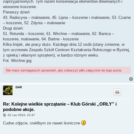
zaprzyjaźnionych. Tym razem konserwacja elementów drewnianych i
wiosenne koszenie.
Pierwszy dzień:
43. Radocyna – malowanie, 45. Lipna – koszenie i malowanie, 53. Czarne
– koszenie, 52. Zdynia – malowanie
Drugi dzień:
51. Rotunda – koszenie, 61. Wirchne – malowanie, 62. Banica –
koszenie, malowanie, 64. Bartne - koszenie
Kilka linijek, ale pracy dużo. Każdego dnia 12 osób (stany zmienne, w
tym uczniowie Zespołu Szkół Centrum Kształcenia Rolniczego w Bystrej,
z opieką i własnym sprzętem), w bardzo różnym wieku.
Fot. Wirchne.jpg
Nie masz wymaganych uprawnień, aby zobaczyć pliki załączone do tego posta.
DAR
Re: Kolejne wielkie sprzątanie – Klub Górski „ORŁY” i
podobne akcje.
P
02 cze 2024, 22:47
o
s
Cudne zdjęcie, rzekłbym że nawet ikoniczne
t