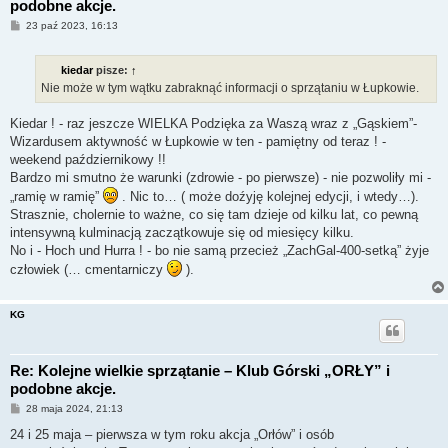
podobne akcje.
P
23 paź 2023, 16:13
o
s
t
kiedar
pisze:
↑
Nie może w tym wątku zabraknąć informacji o sprzątaniu w Łupkowie.
Kiedar ! - raz jeszcze WIELKA Podzięka za Waszą wraz z „Gąskiem”-
Wizardusem aktywność w Łupkowie w ten - pamiętny od teraz ! -
weekend październikowy !!
Bardzo mi smutno że warunki (zdrowie - po pierwsze) - nie pozwoliły mi -
„ramię w ramię”
. Nic to… ( może doźyję kolejnej edycji, i wtedy…).
Strasznie, cholernie to ważne, co się tam dzieje od kilku lat, co pewną
intensywną kulminacją zaczątkowuje się od miesięcy kilku.
No i - Hoch und Hurra ! - bo nie samą przecież „ZachGal-400-setką” żyje
człowiek (… cmentarniczy
).
KG
Re: Kolejne wielkie sprzątanie – Klub Górski „ORŁY” i
podobne akcje.
P
28 maja 2024, 21:13
o
s
24 i 25 maja – pierwsza w tym roku akcja „Orłów” i osób
t