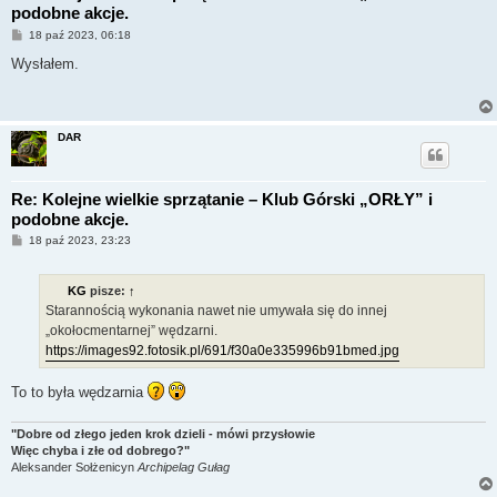
podobne akcje.
P
18 paź 2023, 06:18
o
s
Wysłałem.
t
DAR
Re: Kolejne wielkie sprzątanie – Klub Górski „ORŁY” i
podobne akcje.
P
18 paź 2023, 23:23
o
s
t
KG
pisze:
↑
Starannością wykonania nawet nie umywała się do innej
„okołocmentarnej” wędzarni.
https://images92.fotosik.pl/691/f30a0e335996b91bmed.jpg
To to była wędzarnia
"Dobre od złego jeden krok dzieli - mówi przysłowie
Więc chyba i złe od dobrego?"
Aleksander Sołżenicyn
Archipelag Gułag