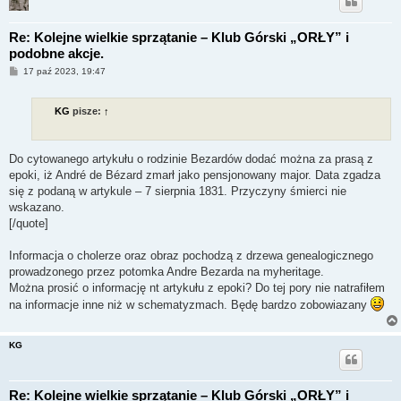
Re: Kolejne wielkie sprzątanie – Klub Górski „ORŁY” i
podobne akcje.
P
17 paź 2023, 19:47
o
s
t
KG
pisze:
↑
Do cytowanego artykułu o rodzinie Bezardów dodać można za prasą z
epoki, iż André de Bézard zmarł jako pensjonowany major. Data zgadza
się z podaną w artykule – 7 sierpnia 1831. Przyczyny śmierci nie
wskazano.
[/quote]
Informacja o cholerze oraz obraz pochodzą z drzewa genealogicznego
prowadzonego przez potomka Andre Bezarda na myheritage.
Można prosić o informację nt artykułu z epoki? Do tej pory nie natrafiłem
na informacje inne niż w schematyzmach. Będę bardzo zobowiazany
KG
Re: Kolejne wielkie sprzątanie – Klub Górski „ORŁY” i