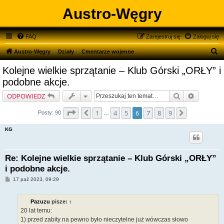
Austro-Węgry
FAQ
Zarejestruj się
Zaloguj się
S
Austro-Węgry
Działy
Cmentarze wojenne
z
Kolejne wielkie sprzątanie – Klub Górski „ORŁY” i
u
podobne akcje.
k
Szukaj
Wyszukiw
ODPOWIEDZ
a
Strona
6
z
9
j
1
4
5
6
7
8
9
Poprzednia
Następna
Posty: 90
…
KG
Re: Kolejne wielkie sprzątanie – Klub Górski „ORŁY”
i podobne akcje.
P
17 paź 2023, 09:29
o
s
t
Pazuzu
pisze:
↑
20 lat temu:
1) przed zabity na pewno było nieczytelne już wówczas słowo