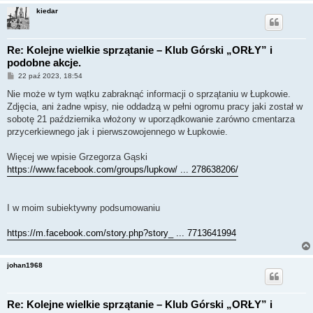
kiedar
Re: Kolejne wielkie sprzątanie – Klub Górski „ORŁY” i
podobne akcje.
P
22 paź 2023, 18:54
o
s
Nie może w tym wątku zabraknąć informacji o sprzątaniu w Łupkowie.
t
Zdjęcia, ani żadne wpisy, nie oddadzą w pełni ogromu pracy jaki został w
sobotę 21 października włożony w uporządkowanie zarówno cmentarza
przycerkiewnego jak i pierwszowojennego w Łupkowie.
Więcej we wpisie Grzegorza Gąski
https://www.facebook.com/groups/lupkow/ ... 278638206/
I w moim subiektywny podsumowaniu
https://m.facebook.com/story.php?story_ ... 7713641994
johan1968
Re: Kolejne wielkie sprzątanie – Klub Górski „ORŁY” i