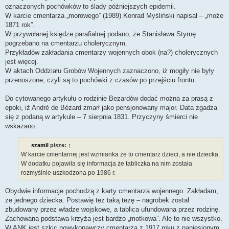
oznaczonych pochówków to ślady późniejszych epidemii.
W karcie cmentarza „morowego” (1989) Konrad Myśliński napisał – „może
1871 rok”.
W przywołanej księdze parafialnej podano, że Stanisława Styrnę
pogrzebano na cmentarzu cholerycznym.
Przykładów zakładania cmentarzy wojennych obok (na?) cholerycznych
jest więcej.
W aktach Oddziału Grobów Wojennych zaznaczono, iż mogiły nie były
przenoszone, czyli są to pochówki z czasów po przejściu frontu.
Do cytowanego artykułu o rodzinie Bezardów dodać można za prasą z
epoki, iż André de Bézard zmarł jako pensjonowany major. Data zgadza
się z podaną w artykule – 7 sierpnia 1831. Przyczyny śmierci nie
wskazano.
szamil
pisze:
↑
W karcie cmentarnej jest wzmianka że to cmentarz dzieci, a nie dziecka.
W dodatku pojawiła się informacja że tabliczka na nim została
rozmyślnie uszkodzona po 1986 r.
Obydwie informacje pochodzą z karty cmentarza wojennego. Zakładam,
że jednego dziecka. Postawię też taką tezę – nagrobek został
zbudowany przez władze wojskowe, a tablica ufundowana przez rodzinę.
Zachowana podstawa krzyża jest bardzo „motkowa”. Ale to nie wszystko.
W ANK jest szkic powykonawczy cmentarza z 1917 roku z naniesionym