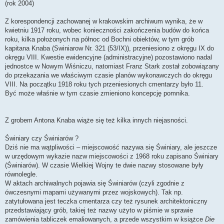
(rok 2004)
Z korespondencji zachowanej w krakowskim archiwum wynika, że w
kwietniu 1917 roku, wobec konieczności zakończenia budów do końca
roku, kilka położonych na północ od Bochni obiektów, w tym grób
kapitana Knaba (Swiniarow Nr. 321 (53/IX)), przeniesiono z okręgu IX do
okręgu VIII. Kwestie ewidencyjne (administracyjne) pozostawiono nadal
jednostce w Nowym Wiśniczu, natomiast Franz Stark został zobowiązany
do przekazania we właściwym czasie planów wykonawczych do okręgu
VIII. Na początku 1918 roku tych przeniesionych cmentarzy było 11.
Być może właśnie w tym czasie zmieniono koncepcję pomnika.
Z grobem Antona Knaba wiąże się też kilka innych niejasności.
Świniary czy Świniarów ?
Dziś nie ma wątpliwości – miejscowość nazywa się Świniary, ale jeszcze
w urzędowym wykazie nazw miejscowości z 1968 roku zapisano Świniary
(Świniarów). W czasie Wielkiej Wojny te dwie nazwy stosowane były
równolegle.
W aktach archiwalnych pojawia się Świniarów (czyli zgodnie z
ówczesnymi mapami używanymi przez wojskowych). Tak np.
zatytułowana jest teczka cmentarza czy też rysunek architektoniczny
przedstawiający grób, takiej też nazwy użyto w piśmie w sprawie
zamówienia tabliczek emaliowanych, a przede wszystkim w książce
Die