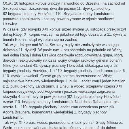
ÖUlK
. 20 listopada korpus walczył na wschód od Brzeska i na zachód od
Szczepanowa- Szczurowej, dwa dni później 11. dywizja piechoty,
82.brygada piechoty Honvédu i 110. Brygada piechoty Landsturmu
ponownie zaatakowały i zostały powstrzymane w rejonie środkowej
Uszwicy.
W czasie, gdy rosyjski XXI korpus przed świtem 26 listopada przekroczył
dolną Rabę, XI korpus walczył na południe od tego obszaru, a 11. dywizja
broniła Bochni, skąd wycofała się na zachód.
Tak więc, leżące nad Wisłą Świniary nigdy nie znalazły się w zasięgu
działania 11. dywizji. W pasie tym – bezpośrednio na południe od Wisły,
nad dolną Rabą i dolną Uszwicą operowała rozbudowywana grupa, którą
dowodził reaktywowany na czas wojny dwugwiazdkowy generał Johann
Nikić (komendant 41. dywizji piechoty Honvédu), składająca się z 82.
brygady piechoty Honvédu, 1. i 110. brygady piechoty Landsturmu oraz 6.
i 10. dywizji kawalerii. Część grupy została przerzucona za Wisłę -
najpierw dwa bataliony wiedeńskiego 1. pułku Landsturmu i jeden batalion
z 2. pułku piechoty Landsturmu z Linzu, a wobec przeprawy części XXI
korpusu rosyjskiego pod Rogowem i jeszcze większego zagrożenia
skrzydła 4. armii, siły te powiększono (82. brygada piechoty Honvédu i
część 110. brygady piechoty Landsturmu). Nad dolną Rabą pozostała
reszta 1. i 110. brygady piechoty Landsturmu dowodzona przez płk.
Adolfa Braunera, komendanta wiedeńskiej 1. brygady piechoty
Landsturmu.
Tak więc XI korpus, wobec przerzucenia znacznych sił Grupy Nikicia za
Wisłę, poszerzał swój pas działania ku północy, ale nie aż do dolnej