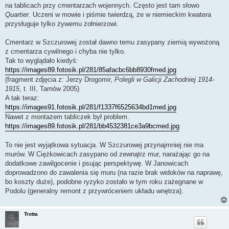
na tablicach przy cmentarzach wojennych. Często jest tam słowo
Quartier
. Uczeni w mowie i piśmie twierdzą, że w niemieckim kwatera
przysługuje tylko żywemu żołnierzowi.
Cmentarz w Szczurowej został dawno temu zasypany ziemią wywożoną
z cmentarza cywilnego i chyba nie tylko.
Tak to wyglądało kiedyś:
https://images89.fotosik.pl/281/85afacbc6bb8930fmed.jpg
(fragment zdjęcia z: Jerzy Drogomir,
Polegli w Galicji Zachodniej 1914-
1915
, t. III, Tarnów 2005)
A tak teraz:
https://images91.fotosik.pl/281/f1337f6525634bd1med.jpg
Nawet z montażem tabliczek był problem.
https://images89.fotosik.pl/281/bb4532381ce3a9bcmed.jpg
To nie jest wyjątkowa sytuacja. W Szczurowej przynajmniej nie ma
murów. W Ciężkowicach zasypano od zewnątrz mur, narażając go na
dodatkowe zawilgocenie i psując perspektywę. W Janowicach
doprowadzono do zawalenia się muru (na razie brak widoków na naprawę,
bo koszty duże), podobne ryzyko zostało w tym roku zażegnane w
Podolu (generalny remont z przywróceniem układu wnętrza).
Trotta