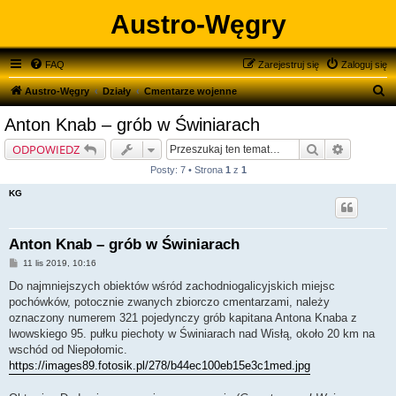
Austro-Węgry
FAQ
Zarejestruj się
Zaloguj się
S
Austro-Węgry
Działy
Cmentarze wojenne
z
Anton Knab – grób w Świniarach
u
Szukaj
Wyszukiw
ODPOWIEDZ
k
Posty: 7 • Strona
1
z
1
a
KG
j
Anton Knab – grób w Świniarach
P
11 lis 2019, 10:16
o
s
Do najmniejszych obiektów wśród zachodniogalicyjskich miejsc
t
pochówków, potocznie zwanych zbiorczo cmentarzami, należy
oznaczony numerem 321 pojedynczy grób kapitana Antona Knaba z
lwowskiego 95. pułku piechoty w Świniarach nad Wisłą, około 20 km na
wschód od Niepołomic.
https://images89.fotosik.pl/278/b44ec100eb15e3c1med.jpg