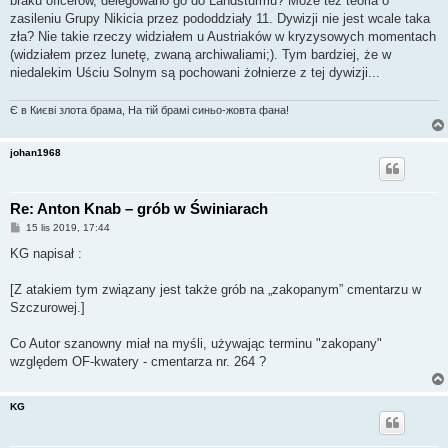
braku oficerów, delegowano go do Landsturmu? Może też teoria o
zasileniu Grupy Nikicia przez pododdziały 11. Dywizji nie jest wcale taka
zła? Nie takie rzeczy widziałem u Austriaków w kryzysowych momentach
(widziałem przez lunetę, zwaną archiwaliami;). Tym bardziej, że w
niedalekim Uściu Solnym są pochowani żołnierze z tej dywizji...
Є в Києві злота брама, На тій брамі синьо-жовта фана!
johan1968
Re: Anton Knab – grób w Świniarach
P
15 lis 2019, 17:44
o
s
KG napisał :
t
[Z atakiem tym związany jest także grób na „zakopanym” cmentarzu w
Szczurowej.]
Co Autor szanowny miał na myśli, używając terminu "zakopany"
względem OF-kwatery - cmentarza nr. 264 ?
KG