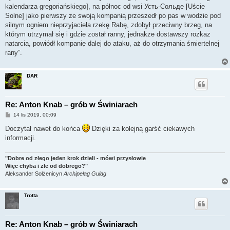
kalendarza gregoriańskiego], na północ od wsi Усть-Сольде [Uście
Solne] jako pierwszy ze swoją kompanią przeszedł po pas w wodzie pod
silnym ogniem nieprzyjaciela rzekę Rabę, zdobył przeciwny brzeg, na
którym utrzymał się i gdzie został ranny, jednakże dostawszy rozkaz
natarcia, powiódł kompanię dalej do ataku, aż do otrzymania śmiertelnej
rany”.
DAR
Re: Anton Knab – grób w Świniarach
P
14 lis 2019, 00:09
o
s
Doczytał nawet do końca
Dzięki za kolejną garść ciekawych
t
informacji.
"Dobre od złego jeden krok dzieli - mówi przysłowie
Więc chyba i złe od dobrego?"
Aleksander Sołżenicyn
Archipelag Gułag
Trotta
Re: Anton Knab – grób w Świniarach