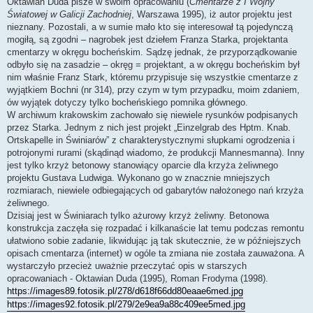
Oktawian Duda pisze w swoim opracowaniu (
Cmentarze z I Wojny
Światowej w Galicji Zachodniej
, Warszawa 1995), iż autor projektu jest
nieznany. Pozostali, a w sumie mało kto się interesował tą pojedynczą
mogiłą, są zgodni – nagrobek jest dziełem Franza Starka, projektanta
cmentarzy w okręgu bocheńskim. Sądzę jednak, że przyporządkowanie
odbyło się na zasadzie – okręg = projektant, a w okręgu bocheńskim był
nim właśnie Franz Stark, któremu przypisuje się wszystkie cmentarze z
wyjątkiem Bochni (nr 314), przy czym w tym przypadku, moim zdaniem,
ów wyjątek dotyczy tylko bocheńskiego pomnika głównego.
W archiwum krakowskim zachowało się niewiele rysunków podpisanych
przez Starka. Jednym z nich jest projekt „Einzelgrab des Hptm. Knab.
Ortskapelle in Świniarów” z charakterystycznymi słupkami ogrodzenia i
potrojonymi rurami (skądinąd wiadomo, że produkcji Mannesmanna). Inny
jest tylko krzyż betonowy stanowiący oparcie dla krzyża żeliwnego
projektu Gustava Ludwiga. Wykonano go w znacznie mniejszych
rozmiarach, niewiele odbiegających od gabarytów nałożonego nań krzyża
żeliwnego.
Dzisiaj jest w Świniarach tylko ażurowy krzyż żeliwny. Betonowa
konstrukcja zaczęła się rozpadać i kilkanaście lat temu podczas remontu
ułatwiono sobie zadanie, likwidując ją tak skutecznie, że w późniejszych
opisach cmentarza (internet) w ogóle ta zmiana nie została zauważona. A
wystarczyło przecież uważnie przeczytać opis w starszych
opracowaniach - Oktawian Duda (1995), Roman Frodyma (1998).
https://images89.fotosik.pl/278/d618f66dd80eaae6med.jpg
https://images92.fotosik.pl/279/2e9ea9a88c409ee5med.jpg