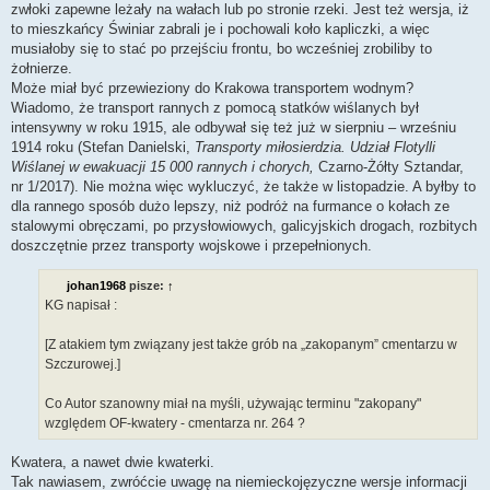
zwłoki zapewne leżały na wałach lub po stronie rzeki. Jest też wersja, iż
to mieszkańcy Świniar zabrali je i pochowali koło kapliczki, a więc
musiałoby się to stać po przejściu frontu, bo wcześniej zrobiliby to
żołnierze.
Może miał być przewieziony do Krakowa transportem wodnym?
Wiadomo, że transport rannych z pomocą statków wiślanych był
intensywny w roku 1915, ale odbywał się też już w sierpniu – wrześniu
1914 roku (Stefan Danielski,
Transporty miłosierdzia. Udział Flotylli
Wiślanej w ewakuacji 15 000 rannych i chorych,
Czarno-Żółty Sztandar,
nr 1/2017). Nie można więc wykluczyć, że także w listopadzie. A byłby to
dla rannego sposób dużo lepszy, niż podróż na furmance o kołach ze
stalowymi obręczami, po przysłowiowych, galicyjskich drogach, rozbitych
doszczętnie przez transporty wojskowe i przepełnionych.
johan1968
pisze:
↑
KG napisał :
[Z atakiem tym związany jest także grób na „zakopanym” cmentarzu w
Szczurowej.]
Co Autor szanowny miał na myśli, używając terminu "zakopany"
względem OF-kwatery - cmentarza nr. 264 ?
Kwatera, a nawet dwie kwaterki.
Tak nawiasem, zwróćcie uwagę na niemieckojęzyczne wersje informacji