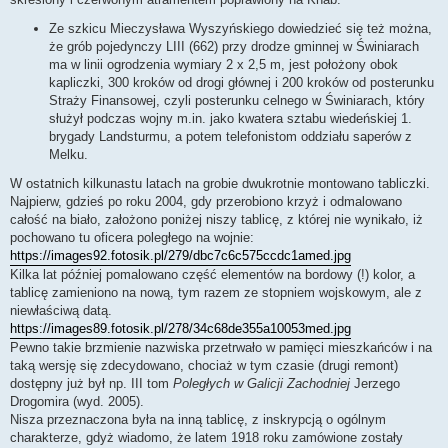
Ze szkicu Mieczysława Wyszyńskiego dowiedzieć się też można,
że grób pojedynczy LIII (662) przy drodze gminnej w Świniarach
ma w linii ogrodzenia wymiary 2 x 2,5 m, jest położony obok
kapliczki, 300 kroków od drogi głównej i 200 kroków od posterunku
Straży Finansowej, czyli posterunku celnego w Świniarach, który
służył podczas wojny m.in. jako kwatera sztabu wiedeńskiej 1.
brygady Landsturmu, a potem telefonistom oddziału saperów z
Melku.
W ostatnich kilkunastu latach na grobie dwukrotnie montowano tabliczki.
Najpierw, gdzieś po roku 2004, gdy przerobiono krzyż i odmalowano
całość na biało, założono poniżej niszy tablicę, z której nie wynikało, iż
pochowano tu oficera poległego na wojnie:
https://images92.fotosik.pl/279/dbc7c6c575ccdc1amed.jpg
Kilka lat później pomalowano część elementów na bordowy (!) kolor, a
tablicę zamieniono na nową, tym razem ze stopniem wojskowym, ale z
niewłaściwą datą.
https://images89.fotosik.pl/278/34c68de355a10053med.jpg
Pewno takie brzmienie nazwiska przetrwało w pamięci mieszkańców i na
taką wersję się zdecydowano, chociaż w tym czasie (drugi remont)
dostępny już był np. III tom
Poległych w Galicji Zachodniej
Jerzego
Drogomira (wyd. 2005).
Nisza przeznaczona była na inną tablicę, z inskrypcją o ogólnym
charakterze, gdyż wiadomo, że latem 1918 roku zamówione zostały