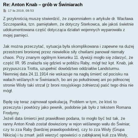
Re: Anton Knab – grób w Świniarach
P
17 lis 2019, 08:53
o
s
Z przykrością muszę stwierdzić, że zapomniałem o artykule dr. Wacława
t
Szczepanika, tzn. pamiętałem, że dotyczy Sterkowca, ale jakoś świetnie
udokumentowana część dotycząca działań wojennych wyparowała z
mojej pamięci.
Jak można przeczytać, sytuacja była skomplikowana i zapewne na dużej
przestrzeni bronionej przez niewielkie siły chwilami panował niemały
chaos. Przy znanym ogólnym kierunku 11. dywizji mogło się zdarzyć, że
część IR. 95 znalazła się gdzieś w pobliżu Raby, mógł też kpt. Knab, jak
przypuszcza Trotta, uzupełnić dowództwo oddziałów Landsturmu.
Niemniej data 24.11.1914 nie wskazuje na nagłą śmierć od pocisku na
wałach wiślanych w Świniarach, bo ani po południowej ani po północnej
stronie Wisły taki strzał (z broni rosyjskiego żołnierza) paść tego dnia nie
mógł.
Będę się teraz zajmował spekulacją. Problem w tym, że ktoś to
przeczyta i powtórzy jako pewnik, podobnie jak było z tekstem Romana
Frodymy.
Jeżeli data śmierci jest prawidłowo podana, to mogło być też tak, że
ranny Anton Knab został dowieziony w rejon wiślanego wału do Świniar,
czy to zza Raby (bardziej prawdopodobne), czy to zza Wisły (Grupa
Nikicia) i tu zmarł. jeśli wierzyć opowieści o zabłąkanej kuli zza Wisły,