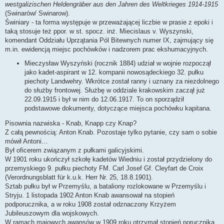
westgalizischen Heldengräber aus den Jahren des Weltkrieges 1914-1915
(Swinarów/ Swinarow).
Świniary - ta forma występuje w przeważającej liczbie w prasie z epoki i
taką stosuje też ppor. w st. spocz. inż. Miecislaus v. Wyszynski,
komendant Oddziału Uprzątania Pól Bitewnych numer IX, zajmujący się
m.in. ewidencją miejsc pochówków i nadzorem prac ekshumacyjnych.
Mieczysław Wyszyński (rocznik 1884) udział w wojnie rozpoczął
jako kadet-aspirant w 12. kompanii nowosądeckiego 32. pułku
piechoty Landwehry. Wkrótce został ranny i uznany za niezdolnego
do służby frontowej. Służbę w oddziale krakowskim zaczął już
22.09.1915 i był w nim do 12.06.1917. To on sporządził
podstawowe dokumenty, dotyczące miejsca pochówku kapitana.
Pisownia nazwiska - Knab, Knapp czy Knap?
Z całą pewnością: Anton Knab. Pozostaje tylko pytanie, czy sam o sobie
mówił Antoni…
Był oficerem związanym z pułkami galicyjskimi.
W 1901 roku ukończył szkołę kadetów Wiedniu i został przydzielony do
przemyskiego 9. pułku piechoty FM. Carl Josef Gf. Cleyfart de Croix
(Verordnungsblatt für k.u.k. Herr Nr. 25, 18.8.1901).
Sztab pułku był w Przemyślu, a bataliony rozlokowane w Przemyślu i
Stryju. 1 listopada 1902 Anton Knab awansował na stopień
podporucznika, a w roku 1908 został odznaczony Krzyżem
Jubileuszowym dla wojskowych.
W ramach majowych awansów w 1909 roku otrzymał stopień porucznika,