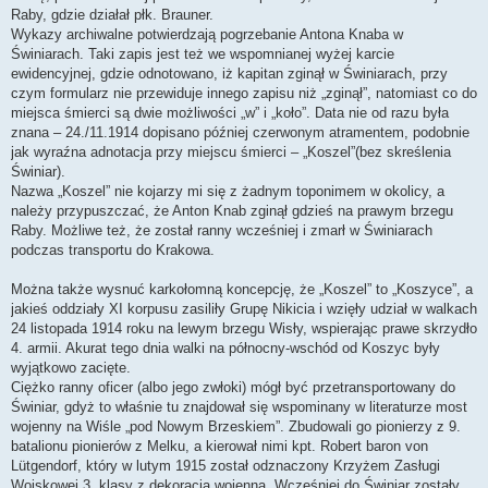
Raby, gdzie działał płk. Brauner.
Wykazy archiwalne potwierdzają pogrzebanie Antona Knaba w
Świniarach. Taki zapis jest też we wspomnianej wyżej karcie
ewidencyjnej, gdzie odnotowano, iż kapitan zginął w Świniarach, przy
czym formularz nie przewiduje innego zapisu niż „zginął”, natomiast co do
miejsca śmierci są dwie możliwości „w” i „koło”. Data nie od razu była
znana – 24./11.1914 dopisano później czerwonym atramentem, podobnie
jak wyraźna adnotacja przy miejscu śmierci – „Koszel”(bez skreślenia
Świniar).
Nazwa „Koszel” nie kojarzy mi się z żadnym toponimem w okolicy, a
należy przypuszczać, że Anton Knab zginął gdzieś na prawym brzegu
Raby. Możliwe też, że został ranny wcześniej i zmarł w Świniarach
podczas transportu do Krakowa.
Można także wysnuć karkołomną koncepcję, że „Koszel” to „Koszyce”, a
jakieś oddziały XI korpusu zasiliły Grupę Nikicia i wzięły udział w walkach
24 listopada 1914 roku na lewym brzegu Wisły, wspierając prawe skrzydło
4. armii. Akurat tego dnia walki na północny-wschód od Koszyc były
wyjątkowo zacięte.
Ciężko ranny oficer (albo jego zwłoki) mógł być przetransportowany do
Świniar, gdyż to właśnie tu znajdował się wspominany w literaturze most
wojenny na Wiśle „pod Nowym Brzeskiem”. Zbudowali go pionierzy z 9.
batalionu pionierów z Melku, a kierował nimi kpt. Robert baron von
Lütgendorf, który w lutym 1915 został odznaczony Krzyżem Zasługi
Wojskowej 3. klasy z dekoracją wojenną. Wcześniej do Świniar zostały