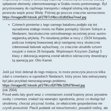
spławione elementy zdemontowanego w Grabiu mostu pontonowego. Był
przystosowany do ciężkiego transportu i odegrał istotną rolę podczas
przerzutu wojsk przez Wisłę. Później go jeszcze znacznie wzmocniono.
https://images89.fotosik.pl/278/7cf4bccd1d0d3ea7med.jpg
Czterech pionierów z tego samego batalionu podjęło się też
wysadzenia stałego mostu na Rabie pomiędzy Uściem Solnym a
Niedarami, bezskutecznie ostrzeliwanego wcześniej przez austro-
węgierską artylerię. Po nieudanej próbie w nocy z 23/24 listopada,
podczas kolejnej brawurowej akcji następnej nocy skutecznie
zdetonowali ładunek wybuchowy, co znacznie utrudniło szturm
rosyjski o świcie 26 listopada. Wojskowym Krzyżem Zasługi 3.
klasy z dekoracją wojenną został wkrótce odznaczony dowodzący
tą operacją por. Otto Karnet.
Jeśli już ktoś dobrnął do tego miejsca, to może przeczyta jeszcze kilka
zdań o cmentarzu w sąsiednich Niedarach, który przez lata wskazywany
był jako przykład nierozwiązanego problemu.
https://images92.fotosik.pl/279/cc82f789c32ffd79med.jpg
(rok 2004)
Przed wielu laty grunt wraz z cmentarzem został kupiony przez prywatne
osoby i cmentarz znalazł się wewnątrz ogrodzenia, przez co dostęp był
utrudniony, chociaż przyznać trzeba, że właściciele gospodarstwa nie
czynili przeszkód. Płacili podatek od nieruchomości, posadzili rośliny, ale