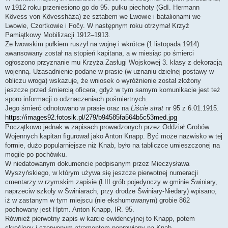
w 1912 roku przeniesiono go do 95. pułku piechoty (GdI. Hermann
Kövess von Kövessháza) ze sztabem we Lwowie i batalionami we
Lwowie, Czortkowie i Fočy. W następnym roku otrzymał Krzyż
Pamiątkowy Mobilizacji 1912–1913.
Ze lwowskim pułkiem ruszył na wojnę i wkrótce (1 listopada 1914)
awansowany został na stopień kapitana, a w miesiąc po śmierci
ogłoszono przyznanie mu Krzyża Zasługi Wojskowej 3. klasy z dekoracją
wojenną. Uzasadnienie podane w prasie (w uznaniu dzielnej postawy w
obliczu wroga) wskazuje, że wniosek o wyróżnienie został złożony
jeszcze przed śmiercią oficera, gdyż w tym samym komunikacie jest też
sporo informacji o odznaczeniach pośmiertnych.
Jego śmierć odnotowano w prasie oraz na
Liście strat
nr 95 z 6.01.1915.
https://images92.fotosik.pl/279/b94585fa564b5c53med.jpg
Początkowo jednak w zapisach prowadzonych przez Oddział Grobów
Wojennych kapitan figurował jako Anton Knapp. Być może nazwisko w tej
formie, dużo popularniejsze niż Knab, było na tabliczce umieszczonej na
mogile po pochówku.
W niedatowanym dokumencie podpisanym przez Mieczysława
Wyszyńskiego, w którym używa się jeszcze pierwotnej numeracji
cmentarzy w rzymskim zapisie (LIII grób pojedynczy w gminie Świniary,
naprzeciw szkoły w Świniarach, przy drodze Świniary-Niedary) wpisano,
iż w zastanym w tym miejscu (nie ekshumowanym) grobie 862
pochowany jest Hptm. Anton Knapp, IR. 95.
Również pierwotny zapis w karcie ewidencyjnej to Knapp, potem
skreślony i czerwonym atramentem poprawiony na Knab.