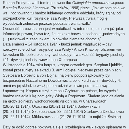
Roman Frodyma w III tomie przewodnika
Galicyjskie cmentarze wojenne
Brzesko-Bochnia-Limanowa
(Pruszków, 1998) pisze: „Jak wspominają we
wsi, pochowano tu bardzo lubianego dowódcę oddziału, który zginął od
przypadkowej kuli rosyjskiej zza Wisły. Pierwszą trwałą mogiłę
wybudowali żołnierze jeszcze podczas trwania walk.”
Opowieść ta powtarzana jest w notatkach w internecie, czasem już jako
informacja pewna, bywa też, że jeszcze barwniej podana – „podwładnych
(…) traktował z szacunkiem i ojcowską niemalże dobrocią”.
Data śmierci – 24 listopada 1914 - budzi jednak wątpliwość – czy
rzeczywiście od kuli rosyjskiej zza Wisły? Anton Knab był oficerem we
lwowskim 95. pułku piechoty, wchodzącym w skład 22. brygady piechoty
i 11. dywizji piechoty lwowskiego XI korpusu.
W listopadzie 1914 roku korpus, którym dowodził gen. Stephan Ljubičić,
został przesunięty ze składu 3. armii objętej niedawno przez gen.piech.
Svetozara Boroevicia von Bojna i najpierw podporządkowany był
bezpośrednio Naczelnemu Dowództwu, a po kilku dniach – dowódcy 4.
armii (w jej składzie wziął potem udział w bitwie pod Limanową –
Łapanowem). Korpus ruszył z rejonu Grybowa na północ, by wypełnić
bardzo rozległą lukę pomiędzy Wisłą a Pogórzem. Śladem jego działania
są groby żołnierzy wschodniogalicyjskich np. w Charzewicach
(19.-20.11.1914), Okocimiu (20.-21.11.1914), Jadownikach
(20.-21.11.1914), Szczepanowie 22.-23.11.1914) Sterkowcu-Dziekanowie
(20.-22.11.1914), Mikluszowicach (21.-26.11.1914 - to najbliżej Świniar).
Daty te dość dobrze pokrywają się z przebiegiem walk skąpo opisanym w