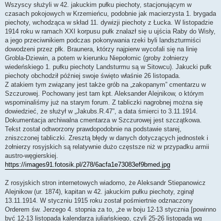
Wszyscy służyli w 42. jakuckim pułku piechoty, stacjonującym w
czasach pokojowych w Krzemieńcu, podobnie jak macierzysta 1. brygada
piechoty, wchodząca w skład 11. dywizji piechoty z Łucka. W listopadzie
1914 roku w ramach XXI korpusu pułk znalazł się u ujścia Raby do Wisły,
a jego przeciwnikiem podczas pokonywania rzeki byli landszturmiści
dowodzeni przez płk. Braunera, którzy najpierw wycofali się na linię
Grobla-Dziewin, a potem w kierunku Niepołomic (groby żołnierzy
wiedeńskiego 1. pułku piechoty Landsturmu są w Sitowcu). Jakucki pułk
piechoty obchodził później swoje święto właśnie 26 listopada.
Z atakiem tym związany jest także grób na „zakopanym” cmentarzu w
Szczurowej. Pochowany jest tam kpt. Aleksander Alejnikow, o którym
wspominaliśmy już na starym forum. Z tabliczki nagrobnej można się
dowiedzieć, że służył w „Jakubs.R.47”, a data śmierci to 3.11.1914.
Dokumentacja archiwalna cmentarza w Szczurowej jest szczątkowa.
Tekst został odtworzony prawdopodobnie na podstawie starej,
zniszczonej tabliczki. Zresztą błędy w danych dotyczących jednostek i
żołnierzy rosyjskich są relatywnie dużo częstsze niż w przypadku armii
austro-węgierskiej.
https://images91.fotosik.pl/278/6acfa1e73083ef9bmed.jpg
Z rosyjskich stron internetowych wiadomo, że Aleksandr Stiepanowicz
Alejnikow (ur. 1874), kapitan w 42. jakuckim pułku piechoty, zginął
13.11.1914. W styczniu 1915 roku został pośmiertnie odznaczony
Orderem św. Jerzego 4. stopnia za to, „że w boju 12-13 stycznia [powinno
być 12-13 listopada kalendarza juliańskiego, czyli 25-26 listopada wg