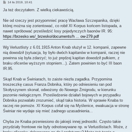
P
14 lis 2019, 10:41
o
s
Ja też doczytałem. Z wielką ciekawością.
t
Nie od rzeczy jest przypomnieć pracę Wacława Szczepanika, dzięki
której można się zorientować, co robił XI Korpus końcem listopada, a
nawet spróbować prześledzić losy pojedynczych baonów IR. 95:
https://brzesko.ws/_brzesko/documents/h ... ow-279.pdf
Wg Verlustlisty z 6.01.1915 Anton Knab służył w 12. kompanii, zapewne
nią dowodził (sytuacja, by było dwóch kapitanów w kompanii, raczej nie
powinna się była zdarzyć; to już prędzej kapitan dowodził pułkiem, z
braku oficerów wyższym stopniem...). Zatem powinien to być III baon
IR.95.
Skąd Knab w Świniarach, to zaiste niezła zagadka. Przypomina
troszeczkę casus Franza Dobnika, który po odniesieniu ran pod
Skołyszynem skonał, odwożony do Nowego Żmigrodu, w kierunku
pozornie nielogicznym. Prześledzenie działań bojowych w przypadku
Dobnika pozwalało zrozumieć, skąd taka historia. W sprawie Knaba to
raczej nie pomoże. XI Korpus cofał się na Myślenice, ewakuacja w stronę
Świniar nie wydaje się mieć żadnego uzasadnienia...
Chyba że Knaba przeniesiono do jakiejś innej jednostki. Często takie
przydziały frontowe nie były odnotowywane np. w Verlustlistach. Może, z