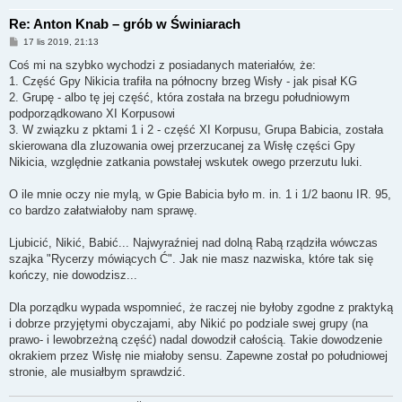
Re: Anton Knab – grób w Świniarach
P
17 lis 2019, 21:13
o
s
Coś mi na szybko wychodzi z posiadanych materiałów, że:
t
1. Część Gpy Nikicia trafiła na północny brzeg Wisły - jak pisał KG
2. Grupę - albo tę jej część, która została na brzegu południowym
podporządkowano XI Korpusowi
3. W związku z pktami 1 i 2 - część XI Korpusu, Grupa Babicia, została
skierowana dla zluzowania owej przerzucanej za Wisłę części Gpy
Nikicia, względnie zatkania powstałej wskutek owego przerzutu luki.
O ile mnie oczy nie mylą, w Gpie Babicia było m. in. 1 i 1/2 baonu IR. 95,
co bardzo załatwiałoby nam sprawę.
Ljubicić, Nikić, Babić... Najwyraźniej nad dolną Rabą rządziła wówczas
szajka "Rycerzy mówiących Ć". Jak nie masz nazwiska, które tak się
kończy, nie dowodzisz...
Dla porządku wypada wspomnieć, że raczej nie byłoby zgodne z praktyką
i dobrze przyjętymi obyczajami, aby Nikić po podziale swej grupy (na
prawo- i lewobrzeżną część) nadal dowodził całością. Takie dowodzenie
okrakiem przez Wisłę nie miałoby sensu. Zapewne został po południowej
stronie, ale musiałbym sprawdzić.