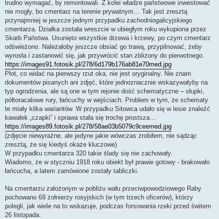
trudno wymagać, by remontowali. Z kolei władze państwowe inwestować
nie mogły, bo cmentarz na terenie prywatnym… Tak jest zresztą
przynajmniej w jeszcze jednym przypadku zachodniogalicyjskiego
cmentarza. Działka została wreszcie w ubiegłym roku wykupiona przez
Skarb Państwa. Usunięto wszystkie drzewa i krzewy, po czym cmentarz
odświeżono. Należałoby jeszcze obsiać go trawą, przypilnować, żeby
wyrosła i zastanowić się, jak przywrócić stan zbliżony do pierwotnego.
https://images91.fotosik.pl/278/6d179b176ab81e70med.jpg
Płot, co widać na pierwszy rzut oka, nie jest oryginalny. Nie znam
dokumentów pisanych ani zdjęć, które jednoznacznie wskazywałyby na
typ ogrodzenia, ale są one w tym rejonie dość schematyczne – słupki,
półtoracalowe rury, łańcuchy w wejściach. Problem w tym, że schematy
te miały kilka wariantów. W przypadku Sitowca udało się w lesie znaleźć
kawałek „czapki” i sprawa stała się trochę prostsza…
https://images89.fotosik.pl/278/58ae03b5079c9ceemed.jpg
(zdjęcie niewyraźne, ale jedyne jakie wówczas zrobiłem, nie sądząc
zresztą, że się kiedyś okaże kluczowe)
W przypadku cmentarza 320 takie ślady się nie zachowały.
Wiadomo, że w styczniu 1918 roku obiekt był prawie gotowy - brakowało
łańcucha, a latem zamówione zostały tabliczki.
Na cmentarzu założonym w pobliżu wału przeciwpowodziowego Raby
pochowano 69 żołnierzy rosyjskich (w tym trzech oficerów), którzy
polegli, jak wiele na to wskazuje, podczas forsowania rzeki przed świtem
26 listopada.