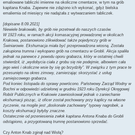
emaliowane tabliczki imienne na okoliczne cmentarze, w tym na grób
kapitana Knaba. Zapewne nie zdążono ich wykonać, gdyż bielska
emaliernia od miesięcy nie nadążała z wytwarzaniem tabliczek.
[dopisane 8.09.2021]
Niewiele brakowało, by grób nie przetrwał do naszych czasów.
W 1923 roku, w ramach akcji komasacyjnej prowadzonej w okolicach
Krakowa, postanowiono zlikwidować także pojedynczy grób w
Świniarowie. Ekshumacja miała być przeprowadzona wiosną. Została
zakupiona trumna i wykopano grób na cmentarzu w Grobli. Akcja spaliła
jednak na panewce z powodu oporu grabarza, który w ostatniej chwili
stwierdził, iż „wydobycia ciała z grobu się nie podejmie, albowiem cała
jego wieś i okoliczne wsie by się go brzydziły”. W związku z tym prace te
przesunięto na okres zimowy, zamierzając skorzystać z usług
zamiejscowego grabarza.
Pod koniec listopada do sprawy powrócono. Państwowy Zarząd Wodny w
Bochni w odpowiedzi udzielonej w grudniu 1923 roku Dyrekcji Okręgowej
Robót Publicznych w Krakowie zawnioskował jednak o zaniechanie
ekshumacji pisząc, iż oficer został pochowany przy kaplicy na własne
życzenie, na mogile jest „doskonale zachowany” typowy nagrobek, a
koszty ekshumacji byłyby znaczne.
Ostatecznie od przeniesienia zwłok kapitana Antona Knaba do Grobli
odstąpiono, a przygotowaną trumnę postanowiono sprzedać.
Czy Anton Knab zginął nad Wisłą?