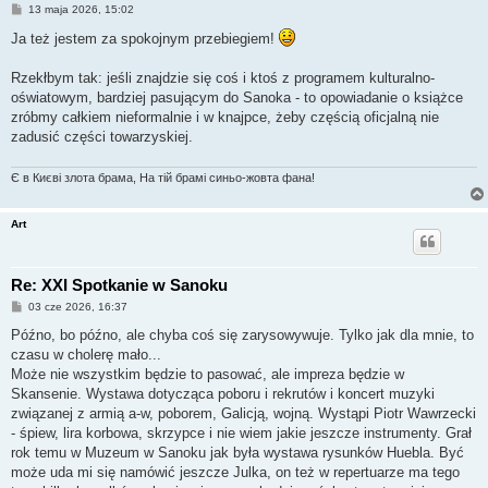
P
13 maja 2026, 15:02
o
s
Ja też jestem za spokojnym przebiegiem!
t
Rzekłbym tak: jeśli znajdzie się coś i ktoś z programem kulturalno-
oświatowym, bardziej pasującym do Sanoka - to opowiadanie o książce
zróbmy całkiem nieformalnie i w knajpce, żeby częścią oficjalną nie
zadusić części towarzyskiej.
Є в Києві злота брама, На тій брамі синьо-жовта фана!
Art
Re: XXI Spotkanie w Sanoku
P
03 cze 2026, 16:37
o
s
Późno, bo późno, ale chyba coś się zarysowywuje. Tylko jak dla mnie, to
t
czasu w cholerę mało...
Może nie wszystkim będzie to pasować, ale impreza będzie w
Skansenie. Wystawa dotycząca poboru i rekrutów i koncert muzyki
związanej z armią a-w, poborem, Galicją, wojną. Wystąpi Piotr Wawrzecki
- śpiew, lira korbowa, skrzypce i nie wiem jakie jeszcze instrumenty. Grał
rok temu w Muzeum w Sanoku jak była wystawa rysunków Huebla. Być
może uda mi się namówić jeszcze Julka, on też w repertuarze ma tego