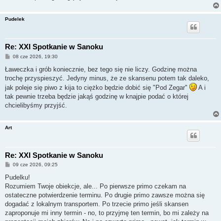
Pudelek
Re: XXI Spotkanie w Sanoku
P
08 cze 2026, 19:30
o
s
Ławeczka i grób koniecznie, bez tego się nie liczy. Godzinę można
t
trochę przyspieszyć. Jedyny minus, że ze skansenu potem tak daleko,
jak poleje się piwo z kija to ciężko będzie dobić się "Pod Zegar"
A i
tak pewnie trzeba będzie jakąś godzinę w knajpie podać o której
chcielibyśmy przyjść.
Art
Re: XXI Spotkanie w Sanoku
P
09 cze 2026, 09:25
o
s
Pudelku!
t
Rozumiem Twoje obiekcje, ale... Po pierwsze primo czekam na
ostateczne potwierdzenie terminu. Po drugie primo zawsze można się
dogadać z lokalnym transportem. Po trzecie primo jeśli skansen
zaproponuje mi inny termin - no, to przyjmę ten termin, bo mi zależy na