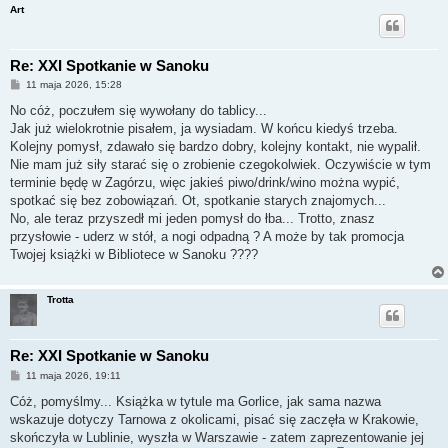
Art
Re: XXI Spotkanie w Sanoku
P
11 maja 2026, 15:28
o
s
No cóż, poczułem się wywołany do tablicy...
t
Jak już wielokrotnie pisałem, ja wysiadam. W końcu kiedyś trzeba.
Kolejny pomysł, zdawało się bardzo dobry, kolejny kontakt, nie wypalił.
Nie mam już siły starać się o zrobienie czegokolwiek. Oczywiście w tym
terminie będę w Zagórzu, więc jakieś piwo/drink/wino można wypić,
spotkać się bez zobowiązań. Ot, spotkanie starych znajomych...
No, ale teraz przyszedł mi jeden pomysł do łba... Trotto, znasz
przysłowie - uderz w stół, a nogi odpadną ? A może by tak promocja
Twojej książki w Bibliotece w Sanoku ????
Trotta
Re: XXI Spotkanie w Sanoku
P
11 maja 2026, 19:11
o
s
Cóż, pomyślmy... Książka w tytule ma Gorlice, jak sama nazwa
t
wskazuje dotyczy Tarnowa z okolicami, pisać się zaczęła w Krakowie,
skończyła w Lublinie, wyszła w Warszawie - zatem zaprezentowanie jej