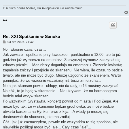
Є в Києві злота брама, На тій брамі синьо-жовта фана!
Art
Re: XXI Spotkanie w Sanoku
P
03 cze 2026, 21:42
o
s
No i właśnie czas, czas...
t
Jak zawsze - spotkanie przy ławeczce - punktualnie o 12.00, ale to już
godzina już wymarszu na cmentarz. Zazwyczaj wymarsz zaczynał się
zdrowo później... Maruderzy doganiaja na cmentarzu. Złożenie kwiatów,
zapalenie zniczy i przejście do skansenu. Nie wiem, ile czasu to będzie
trwało, ale nie może być długo. Muszę uzgodnić ze skansenem. Warto
pamiętać, że we wrześniu wcześniej niż teraz zmierzcha...
No a jak skansen powie - chłopy, nie da rady, o 14 musimy zaczynać...
No cóż, to ja będę w skansenie... Nie ukrywam, że na harmonogram
będzie miał wpływ skansen.
Po wszystkim (wystawka, koncert) powrót do miasta i Pod Zegar. Ale
może być tak, że w skansenie będzie grochówka, że może będzie
otwarta karczma na Rynku i piwo z kija... A wtedy ja muszę się
dostosować do skansenu, nie ma zmiłuj...
Cóż, jak już zaznaczyłem, pewnie nie wszystkim to się spodoba, ale...
niewielkie poślizgi mogą być, ale... Cały czas "ale"...