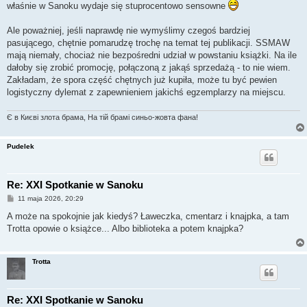
właśnie w Sanoku wydaje się stuprocentowo sensowne
Ale poważniej, jeśli naprawdę nie wymyślimy czegoś bardziej
pasującego, chętnie pomarudzę trochę na temat tej publikacji. SSMAW
mają niemały, chociaż nie bezpośredni udział w powstaniu książki. Na ile
dałoby się zrobić promocję, połączoną z jakąś sprzedażą - to nie wiem.
Zakładam, że spora część chętnych już kupiła, może tu być pewien
logistyczny dylemat z zapewnieniem jakichś egzemplarzy na miejscu.
Є в Києві злота брама, На тій брамі синьо-жовта фана!
Pudelek
Re: XXI Spotkanie w Sanoku
P
11 maja 2026, 20:29
o
s
A może na spokojnie jak kiedyś? Ławeczka, cmentarz i knajpka, a tam
t
Trotta opowie o książce... Albo biblioteka a potem knajpka?
Trotta
Re: XXI Spotkanie w Sanoku