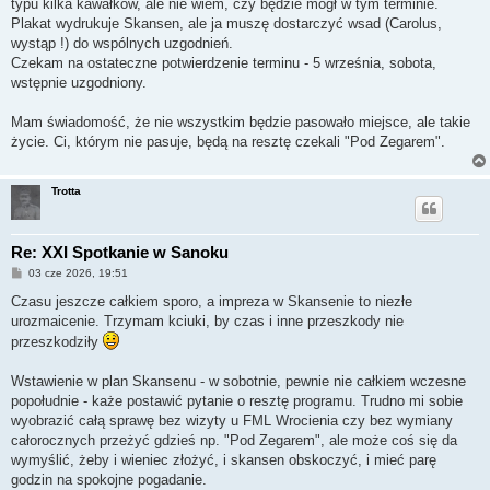
typu kilka kawałków, ale nie wiem, czy będzie mógł w tym terminie.
Plakat wydrukuje Skansen, ale ja muszę dostarczyć wsad (Carolus,
wystąp !) do wspólnych uzgodnień.
Czekam na ostateczne potwierdzenie terminu - 5 września, sobota,
wstępnie uzgodniony.
Mam świadomość, że nie wszystkim będzie pasowało miejsce, ale takie
życie. Ci, którym nie pasuje, będą na resztę czekali "Pod Zegarem".
Trotta
Re: XXI Spotkanie w Sanoku
P
03 cze 2026, 19:51
o
s
Czasu jeszcze całkiem sporo, a impreza w Skansenie to niezłe
t
urozmaicenie. Trzymam kciuki, by czas i inne przeszkody nie
przeszkodziły
Wstawienie w plan Skansenu - w sobotnie, pewnie nie całkiem wczesne
popołudnie - każe postawić pytanie o resztę programu. Trudno mi sobie
wyobrazić całą sprawę bez wizyty u FML Wrocienia czy bez wymiany
całorocznych przeżyć gdzieś np. "Pod Zegarem", ale może coś się da
wymyślić, żeby i wieniec złożyć, i skansen obskoczyć, i mieć parę
godzin na spokojne pogadanie.