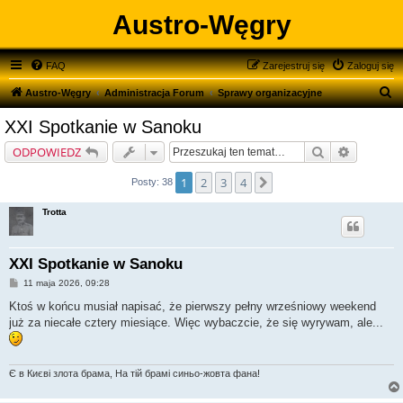
Austro-Węgry
FAQ
Zarejestruj się
Zaloguj się
S
Austro-Węgry
Administracja Forum
Sprawy organizacyjne
z
XXI Spotkanie w Sanoku
u
Szukaj
Wyszukiw
ODPOWIEDZ
k
a
1
2
3
4
Następna
Posty: 38
j
Trotta
XXI Spotkanie w Sanoku
P
11 maja 2026, 09:28
o
s
Ktoś w końcu musiał napisać, że pierwszy pełny wrześniowy weekend
t
już za niecałe cztery miesiące. Więc wybaczcie, że się wyrywam, ale...
Є в Києві злота брама, На тій брамі синьо-жовта фана!