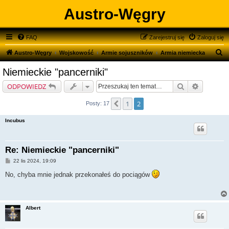
Austro-Węgry
FAQ
Zarejestruj się
Zaloguj się
S
Austro-Węgry
Wojskowość
Armie sojuszników
Armia niemiecka
z
Niemieckie "pancerniki"
u
Szukaj
Wyszukiw
ODPOWIEDZ
k
a
1
2
Poprzednia
Posty: 17
j
Incubus
Re: Niemieckie "pancerniki"
P
22 lis 2024, 19:09
o
s
No, chyba mnie jednak przekonałeś do pociągów
t
Albert