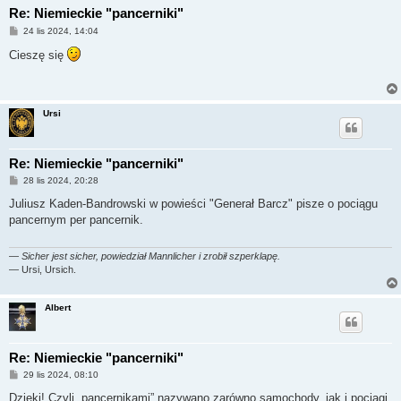
Re: Niemieckie "pancerniki"
P
24 lis 2024, 14:04
o
s
Cieszę się
t
Ursi
Re: Niemieckie "pancerniki"
P
28 lis 2024, 20:28
o
s
Juliusz Kaden-Bandrowski w powieści "Generał Barcz" pisze o pociągu
t
pancernym per pancernik.
—
Sicher jest sicher, powiedział Mannlicher i zrobił szperklapę.
— Ursi, Ursich.
Albert
Re: Niemieckie "pancerniki"
P
29 lis 2024, 08:10
o
s
Dzięki! Czyli „pancernikami” nazywano zarówno samochody, jak i pociągi