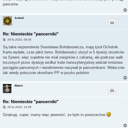
t
pancerne.
krakał
Re: Niemieckie "pancerniki"
P
29 lis 2024, 09:05
o
s
Są takie wspomnienia Stanisława Bohdanowicza, mają tytuł Ochotnik.
t
Karta wydała, czas jakiś temu. Bohdanowicz sluzyl w 5 dywizji strzelców
na Syberii, więc zupełnie nie miał związków z cekanią, ale podczas walk
toczonych przez dywizję wzdłuż kolei transsyberyjskiej widział mnóstwo
pociągów pancernych i nieodmiennie nazywał je pancernikami. Widocznie
tak wtedy potocznie określano PP w jezyku polskim.
Albert
Re: Niemieckie "pancerniki"
P
29 lis 2024, 14:09
o
s
Dziękuję, super, mamy więc pewność, że było to powszechne
t