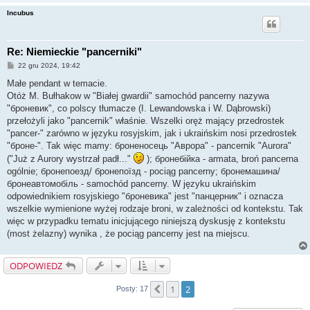
Incubus
Re: Niemieckie "pancerniki"
P
22 gru 2024, 19:42
o
s
Małe pendant w temacie.
t
Otóż M. Bułhakow w "Białej gwardii" samochód pancerny nazywa
"броневик", co polscy tłumacze (I. Lewandowska i W. Dąbrowski)
przełożyli jako "pancernik" właśnie. Wszelki oręż mający przedrostek
"pancer-" zarówno w języku rosyjskim, jak i ukraińskim nosi przedrostek
"броне-". Tak więc mamy: броненосець "Аврора" - pancernik "Aurora"
("Już z Aurory wystrzał padł..."
); бронебійка - armata, broń pancerna
ogólnie; бронепоезд/ бронепоїзд - pociąg pancerny; бронемашина/
бронеавтомобіль - samochód pancerny. W języku ukraińskim
odpowiednikiem rosyjskiego "броневикa" jest "панцерник" i oznacza
wszelkie wymienione wyżej rodzaje broni, w zależności od kontekstu. Tak
więc w przypadku tematu inicjującego niniejszą dyskusję z kontekstu
(most żelazny) wynika , że pociąg pancerny jest na miejscu.
ODPOWIEDZ
1
2
Poprzednia
Posty: 17